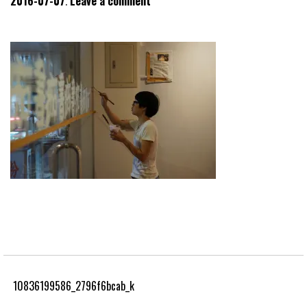
2016-07-07
Leave a comment
10836199586_2796f6bcab_k