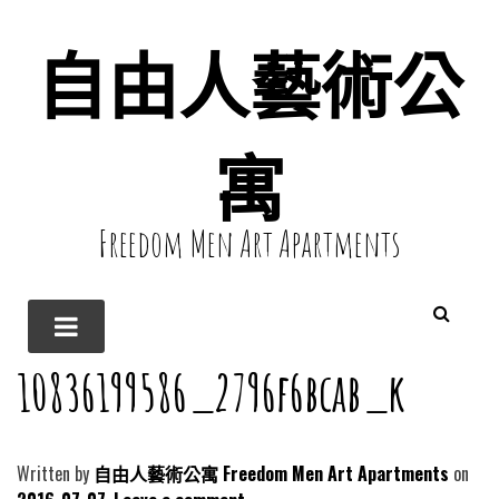
自由人藝術公
寓
Freedom Men Art Apartments
10836199586_2796f6bcab_k
Written by
自由人藝術公寓 Freedom Men Art Apartments