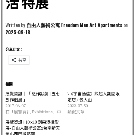
活 特展
Written by
自由人藝術公寓 Freedom Men Art Apartments
2025-09-18
分享此文：
共享
相關
展覽資訊｜「 惡作默劇 | 五七
\《宇宙通信》熊超人期間限
創作個展 」
定店 / 包大山
2017-06-07
2022-07-30
在「展覽資訊 Exhibitions」中
類似文章
展覽資訊 | 10 x10 劉森湧攝影
展-自由人藝術公寓x台南新天
地小西門微藝廊