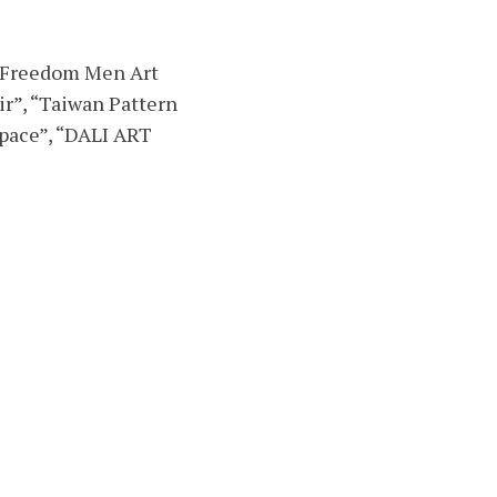
 “Freedom Men Art
air”, “Taiwan Pattern
 Space”, “DALI ART