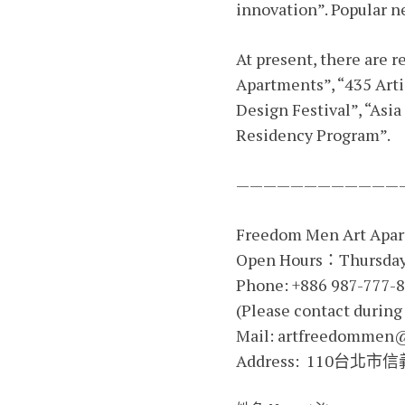
innovation”. Popular n
At present, there are
Apartments”, “435 Artis
Design Festival”, “Asia
Residency Program”.
————————————
Freedom Men Art 
Open Hours：Thursday 
Phone: +886 987-777-
(Please contact dur
Mail: artfreedommen
Address: 110