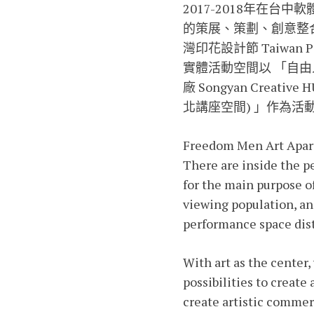
2017-2018年在台
的策展、策劃、創意整合方向
灣印花設計節 Taiwan Pat
實體活動空間以 「自由人藝
廠 Songyan Creat
北講座空間) 」作為活
Freedom Men Art Apartm
There are inside the pe
for the main purpose o
viewing population, an
performance space dist
With art as the center
possibilities to create
create artistic commer