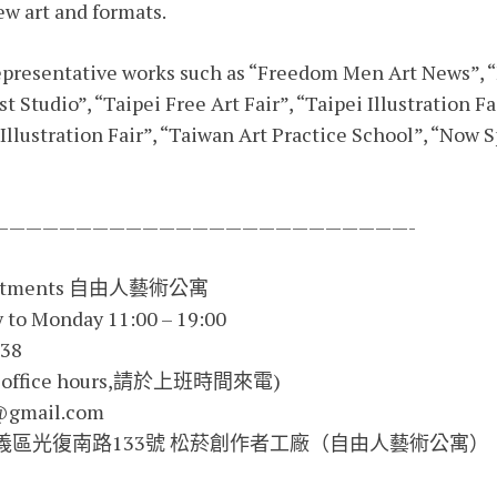
ew art and formats.
 representative works such as “Freedom Men Art News”,
t Studio”, “Taipei Free Art Fair”, “Taipei Illustration F
 Illustration Fair”, “Taiwan Art Practice School”, “Now
—————————————————————————-
Apartments 自由人藝術公寓
to Monday 11:00 – 19:00
838
ing office hours,請於上班時間來電)
@gmail.com
台北市信義區光復南路133號 松菸創作者工廠（自由人藝術公寓）