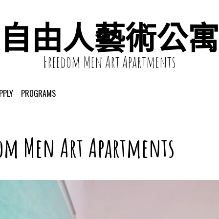
自由人藝術公寓
Freedom Men Art Apartments
PPLY
PROGRAMS
om Men Art Apartments