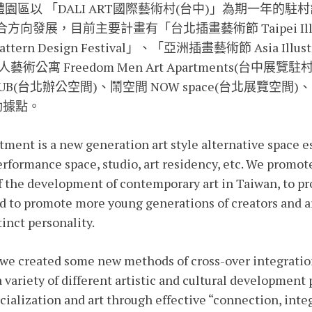
中軟體園區以 「DALI ART國際藝術村(台中)」為期一年的
發展，目前主要計畫有「台北插畫藝術節 Taipei Illustr
tern Design Festival」、「亞洲插畫藝術節 Asia Illus
術公寓 Freedom Men Art Apartments(台中展
ive HUB(台北辦公空間)、鬧空間 NOW space(台北展覽空間
動據點。
ent is a new generation art style alternative space es
rformance space, studio, art residency, etc. We promote
f the development of contemporary art in Taiwan, to p
d to promote more young generations of creators and art
inct personality.
, we created some new methods of cross-over integratio
 a variety of different artistic and cultural development 
cialization and art through effective “connection, inte