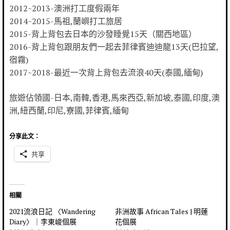
2012~2013-澳洲打工度假兩年
2014~2015-馬祖,蘭嶼打工旅居
2015-背上背包去日本的沙發睡覺15天（關西地區）
2016-背上背包跟朋友們一起去菲律賓迪迪龍13天(巴拉望,
宿霧)
2017~2018-最近一次背上背包去流浪40天(泰國,緬甸)
旅遊佔領國-日本,南韓,香港,馬來西亞,新加坡,泰國,印度,澳
洲,紐西蘭,印尼,寮國,菲律賓,緬甸
分享此文：
共享
相關
2021流浪日記 〈Wandering
非洲故事 African Tales | 明蓮
Diary〉｜李東峻個展
花個展