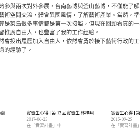
夠參與兩次對外參展，台南藝博與釜山藝博，不僅能了解
藝術空間交流，體會異國風情，了解藝術產業。當然，準
算是菜鳥很多事情都是第一次接觸，但現在回頭看真的一
習推廣自由人，也豐富了我的工作經驗。
然會投出履歷加入自由人，依然會勇於接下藝術行政的工
過的經驗了。
秦蘭
實習生心得 | 第 12 屆實習生 林梓翔
實習生心得 | 
2017-06-25
2013-09-25
在「實習計畫」中
在「實習計畫