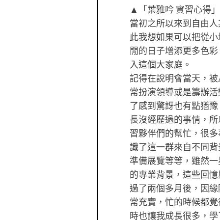
▲「葉雅吟 實習心得」
當初之所以來到自由人其
此我想如果可以把從小
閒的日子增添更多色彩
入這個大家庭。
記得在說明會當天，被
常扮演領導或是籌辦活
了感到驚訝也有點猶豫
長沒經歷過的事情，所
習夥伴們的幫忙，很多
識了這一群來自不同背
準備展覽等等，雖然一
的專業背景，這些回憶
過了兩個多月後，因緣
常充實，忙的時候都覺
時也讓我成長很多，學