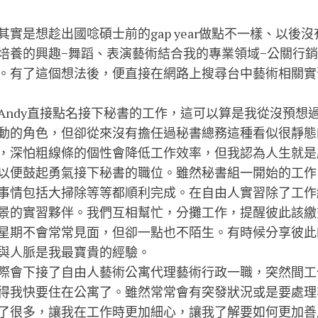
實是想趁出國唸碩士前的gap year做點不一樣、以後
培養的興趣−舞蹈、表演藝術結合我的專業領域−公關行
。有了這個想法後，便直接在網路上搜尋台中藝術相關實
Andy直接點名接下秘書的工作，這可以算是我從沒預想
動的角色，但卻從來沒有擔任過秘書總務這種看似很靜態
，深怕粗線條的個性會降低工作效率，但我認為人生就是
以便鼓起勇氣接下秘書的職位。雖然秘書組一開始的工作
事情包括大掃除等等都順利完成。在自由人實習除了工作
景的實習夥伴。我們互相幫忙，分攤工作，提醒彼此該繳
星期不會常常見面，但卻一點也不陌生。有時候分享彼此
與人脈是我最寶貴的經驗。
際會下接了自由人藝術公寓代理藝術行政一職，突然間工
得我快要住在公寓了。雖然常常會有突發狀況或是要處理
了很多，讓我在工作時更加細心，讓我了解要如何更加善