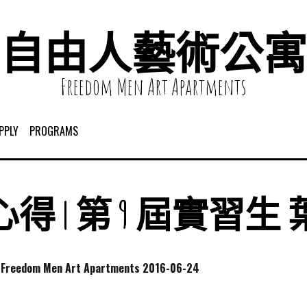
自由人藝術公寓
Freedom Men Art Apartments
PPLY
PROGRAMS
得 | 第 9 屆實習生
dom Men Art Apartments
2016-06-24