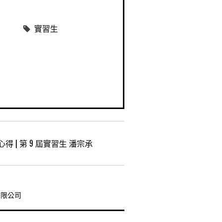
實習生
得 | 第 9 屆實習生 潘宗承
文
章
股份有限公司
導