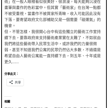
術」在一般人眼裡看似很美好、很浪漫，每天能夠沉浸在
畫筆與畫作的色彩當中。但其實「藝術家」在台灣一點都
不被受重視，當畫作不被買家所青睞，收入可能因此沒有
下落，要寄望政府文化部補助又是一個需要「碰運氣」的
機會。
但，不管怎樣，我很開心台中有這些獨立的藝術工作室持
續下去，要靠政府來支持藝術產業實在太難了，不如就由
我們將這些藝術帶入民眾生活中，或許我們的力量很微
弱，甚至不知道我們公寓的民眾仍然佔大多數，不過還是
希望自由人藝術公寓能一直持續下去，到五年、十年或是
更久……
分享此文：
共享
相關