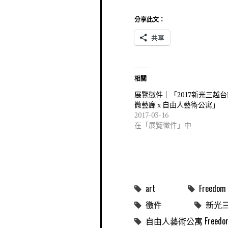
分享此文：
共享
相關
展覽徵件｜「2017新光三越
微藝廊 x 自由人藝術公寓」
2017-03-16
在「展覽徵件」中
art
Freedom 
徵件
新光
自由人藝術公寓 Freedom Me