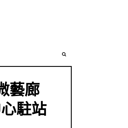
門微藝廊
中心駐站