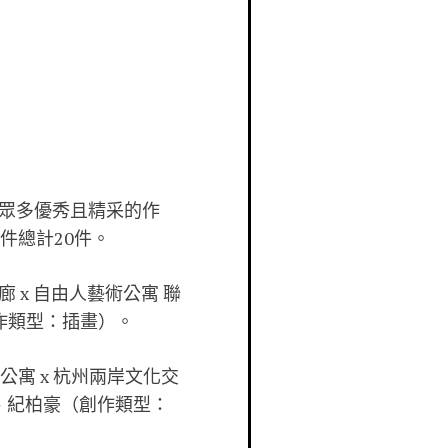
眾多優秀且精采的作
件總計
20
件。
廊
x
自由人藝術公寓
聯
作類型：插畫）。
公寓
x
杭州兩岸文化交
、紀柏豪（創作類型：