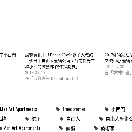
台南小西門
展覽資訊｜「Beard Uncle鬍子大叔的
2017藝術家
上班日｜自由人藝術公寓 x 台南新光三
交流中心 藝術
越小西門微藝廊 徵件策劃展」
2017-07-28
2017-05-13
在「駐村計畫
在「展覽資訊 Exhibitions」中
Men Art Apartments
freedommen
小西門
三越
杭州
自由人
自由人藝術
n Art Apartments
藝術
藝術家