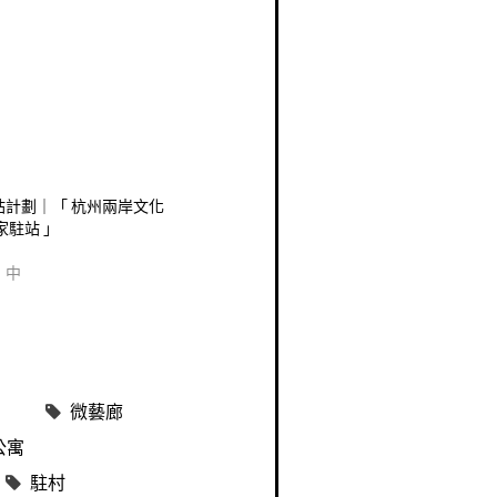
駐站計劃｜「 杭州兩岸文化
家駐站 」
」中
微藝廊
公寓
駐村