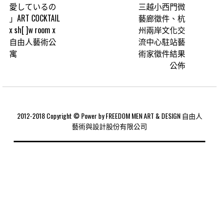
愛しているの
三越小西門微
」ART COCKTAIL
藝廊徵件、杭
x sh[ ]w room x
州兩岸文化交
自由人藝術公
流中心駐站藝
寓
術家徵件結果
公佈
2012-2018 Copyright © Power by FREEDOM MEN ART & DESIGN 自由人
藝術與設計股份有限公司