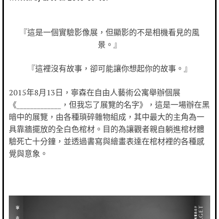
『這是一個實驗影像展，但顯影的不是相機看見的風
景。』
『這裡沒有故事，卻可能讓你想起你的故事。』
2015
年
8
月
13
日，寧森在自由人藝術公寓舉辦個展
《
_____________
，但我忘了展覽的名字》，這是一場辦在黑
暗中的展覽，由各種瑣碎雜物組成，其中最大的主角為一
具靠牆擺放的全白色棺材。目的為讓觀者親自躺進棺材體
驗死亡十分鐘，並透過書寫與繪畫表達在棺材裡的各種感
覺與意象。