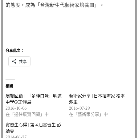
的態度，成為「台灣新生代藝術家培養皿」。
分享此文：
共享
相關
展覽回顧｜「多種口味」明道
藝術家分享 | 日本插畫家 松本
中學GCP聯展
潮里
2016-10-06
2016-07-29
在「過往展覽回顧」中
在「藝術家分享」中
實習生心得 | 第 4 屆實習生 彭
靖蓉
2014-06-27