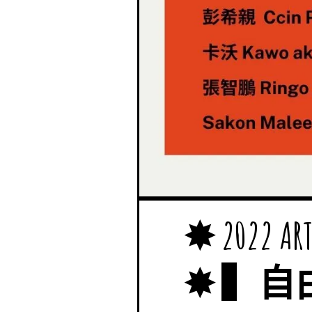
✸ 2022
✸ ▍自由人