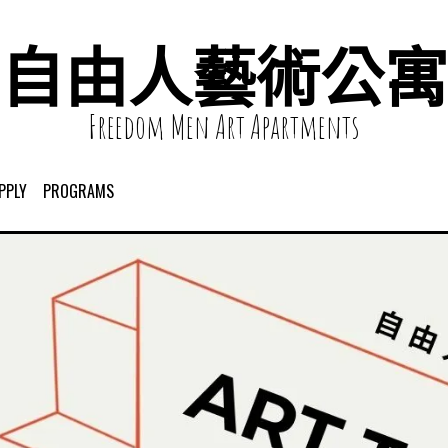
自由人藝術公寓
Freedom Men Art Apartments
PPLY
PROGRAMS