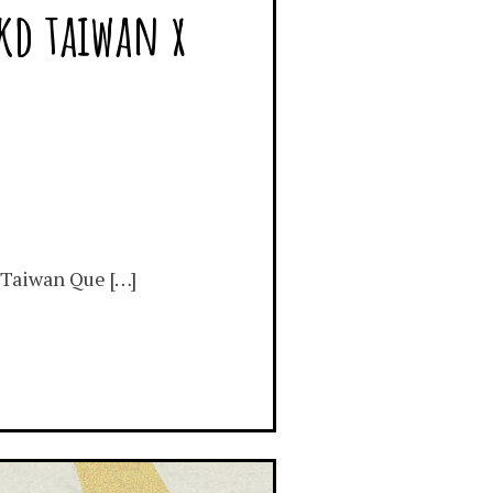
iwan x
an Que […]