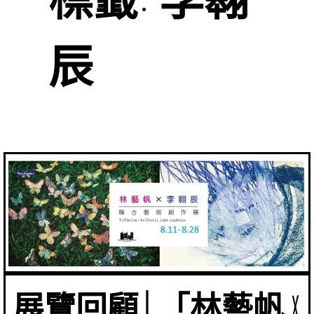
辰
展覽回顧│「林藝帆 X