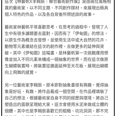
這次【林藝帆X李翱辰｜聯合藝術創作展】是由兩位風格相
異的藝術家，以不同主題、不同創作媒材，來展現出極具
個人特色的作品，以及各自背後所想述說的故事。
藝術家林藝帆平常喜歡思考，在思考的過程中，發現了人
生中有很多課題要去面對，因而有了「伊甸園」的想法，
以原生作為概念去發想，並使用生活中或大自然的花卉、
動物等元素連結在這次的創作裡，去做更多的延伸與突
破。其中《伊甸園》這幅畫，是林藝帆第一次挑戰運用想
像並加入不同元素來構成一個抽象的世界。而在這次做原
生蝴蝶裝置時，將裝置從牆面延伸至天花板，展現出蝴蝶
向上飛舞的感覺。
另一位藝術家李翱辰，原本即對抽象畫很有興趣，覺得抽
象是好玩、有趣，將作品看成一個空間，在作品裡填裝了
自己的想法，根據藝術家自身不同的經歷與環境，將自己
塑造出的面貌呈現給大家。這次會使用水泥來做成立體的
個體，其中也是李翱辰喜歡它的粗糙、坑坑洞洞，那不完