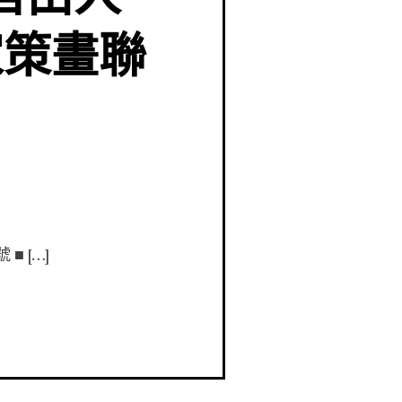
家策畫聯
■ […]