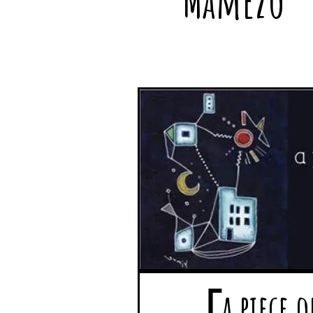
Mamezo
「a piece o