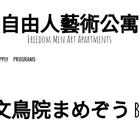
自由人藝術公寓
Freedom Men Art Apartments
PPLY
PROGRAMS
文鳥院まめぞう Bun