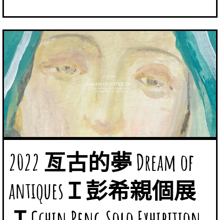
2022 亙古的夢 Dream of
antiquesＩ彭希親個展
ＩCchin Peng Solo Exhibition