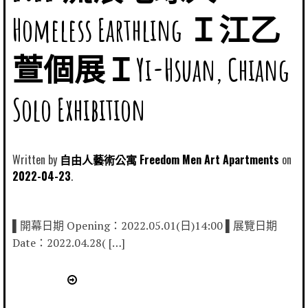
Homeless Earthling Ｉ江乙
萱個展ＩYi-Hsuan, Chiang
Solo Exhibition
Written by
自由人藝術公寓 Freedom Men Art Apartments
2022-04-23
▌開幕日期 Opening：2022.05.01(日)14:00 ▌展覽日期
Date：2022.04.28( […]