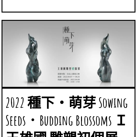
2022 種下‧萌芽 Sowing
Seeds．Budding Blossoms Ｉ