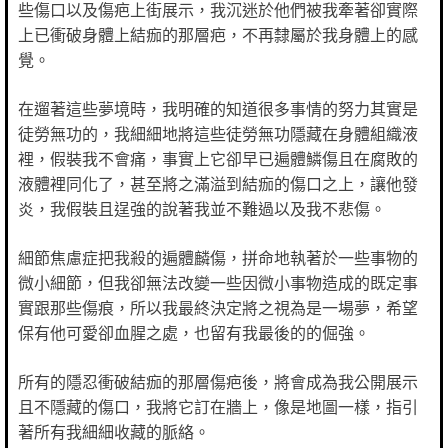
些傷口以及傷疤上街展示，我沉迷於他們被我牽著卻實際
上已衝破身體上結痂的那層疤，不再隸屬於我身體上的感
覺。
在遛著這些夢境時，我明確的知道很多事情的努力其實是
徒勞無功的，我細細地將這些徒勞無功隱藏在身體組織液
裡，假裝我不會痛，事實上它卻早已遍體鱗傷且在腐敗的
液體裡同化了，甚至將之滿溢到結痂的傷口之上，讓他發
炎，我假裝且逞強的說著我並不難過以及我不悲傷。
細節焦慮症把我殺的遍體麟傷，拼命地執著於一些事物的
微小細節，但我卻無法改變一些因微小事物造成的既定事
實跟那些傷痕，所以我最終決定將之視為是一場夢，希望
保有他可愛卻血腥之處，也留有我最後的的倔強。
所有的隱忍衝破結痂的那層傷疤後，將會成為我公開展示
且不隱藏的傷口，我將它訂在牆上，像是地圖一樣，指引
著所有我細細收藏的脈絡。