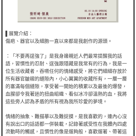
▌展覽介紹：
傷疤、器官以及細胞一直以來都是我創作的源頭。
：「不要再逞強了」是我身邊親近人們最常提醒我的話
語，習慣性的忍耐、逞強跟隱藏是我常有的行為，我是一
位生活收藏者，吞嚥任何的情緒感受，將它們細細存放於
所有器官皺褶的縫隙內，小心翼翼的收藏所有，一層一層
的塞滿每個縫隙，享受著一開始的積累以及最後的爆發，
血腥卻令我著迷的扭曲組織、看似冰冷卻溫熱的血，我將
這些旁人認為矛盾的所有視為我所珍愛的夢境。
情緒的抽象、難描摹以及難捉摸，是我喜歡的，連內心沒
有說出口的話語都一併裝載，記錄著感受性在我體內四處
流動時的觸感，且慣性的像是遛夠般，喜歡遛著、帶著這