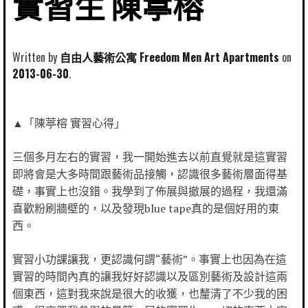
實習生 陳葶榕
Written by
自由人藝術公寓 Freedom Men Art Apartments
2013-06-30
▲「陳葶榕 實習心得」
三個多月左右的實習，我一開始進去以前直覺就是這實習
即將會是大多時間跟藝術品接觸，認識很多藝術層面得基
礎，事實上也沒錯。我學到了佈展與撤展的過程，我還滿
喜歡粉刷牆壁的，以及發現blue tape真的是個好用的東
西。
實習小功課讓我，更認識何謂“藝術”。事實上也因為在這
實習的時間內真的讓我好好認識以及區別藝術及設計這兩
個東西，這對我來說是很大的收獲，也釐清了不少我的困