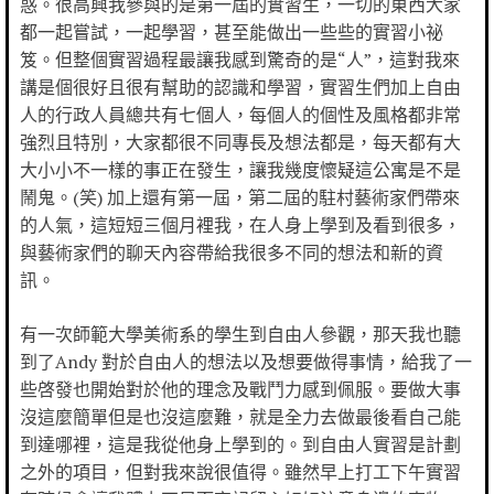
惑。很高興我參與的是第一屆的實習生，一切的東西大家
都一起嘗試，一起學習，甚至能做出一些些的實習小祕
笈。但整個實習過程最讓我感到驚奇的是“人”，這對我來
講是個很好且很有幫助的認識和學習，實習生們加上自由
人的行政人員總共有七個人，每個人的個性及風格都非常
強烈且特別，大家都很不同專長及想法都是，每天都有大
大小小不一樣的事正在發生，讓我幾度懷疑這公寓是不是
鬧鬼。(笑) 加上還有第一屆，第二屆的駐村藝術家們帶來
的人氣，這短短三個月裡我，在人身上學到及看到很多，
與藝術家們的聊天內容帶給我很多不同的想法和新的資
訊。
有一次師範大學美術系的學生到自由人參觀，那天我也聽
到了Andy 對於自由人的想法以及想要做得事情，給我了一
些啓發也開始對於他的理念及戰鬥力感到佩服。要做大事
沒這麼簡單但是也沒這麼難，就是全力去做最後看自己能
到達哪裡，這是我從他身上學到的。到自由人實習是計劃
之外的項目，但對我來說很值得。雖然早上打工下午實習