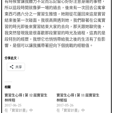
有時候會讓我體力不足而忘記留心好好注意身邊的事物，
所以這段時間就像夢一場的過去，後來有一次回去公寓拿
東西巧遇六分之一實習生雅憶，她剛從花蓮回來這是實習
結束後第一次碰面。我很高興遇到她，我們聊著在公寓實
習的時光即後來實習結束大家的去向，那天跟她聊完後，
我突然發現我是很喜歡那段實習的時光及過程，這真的是
段特別的經歷，我想它也悄悄帶給我之後的生活有了些影
響，是個可以讓我攜帶著迎向下個挑戰的經驗值。
分享此文：
共享
相關
實習生心得 | 第 12 屆實習生
實習生心得 | 第 11 屆實習生
林梓翔
林郁烜
2017-06-25
2017-03-26
在「實習計畫」中
在「實習計畫」中