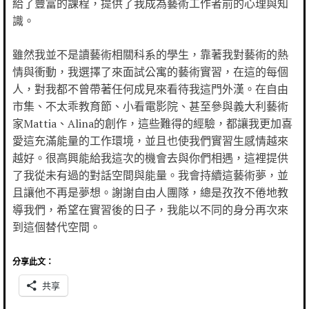
給了豐富的課程，提供了我成為藝術工作者前的心理與知
識。
雖然我並不是讀藝術相關科系的學生，靠著我對藝術的熱
情與衝動，我選擇了來面試公寓的藝術實習，在這的每個
人，對我都不曾帶著任何成見來看待我這門外漢。在自由
市集、不太乖教育節、小看電影院、甚至參與義大利藝術
家Mattia、Alina的創作，這些難得的經驗，都讓我更加喜
愛這充滿能量的工作環境，並且也使我們實習生感情越來
越好。很高興能給我這次的機會去與你們相遇，這裡提供
了我從未有過的對話空間與能量。我會持續這藝術夢，並
且讓他不再是夢想。謝謝自由人團隊，總是孜孜不倦地教
導我們，希望在實習後的日子，我能以不同的身分再次來
到這個替代空間。
分享此文：
共享