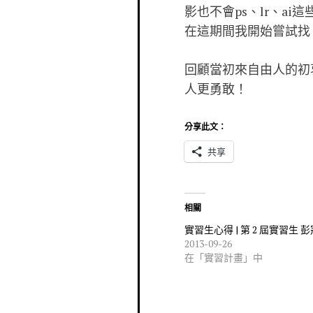
影也不會ps、lr、a
在這期間我開始嘗試找
回顧當初來自由人的初
人更勇敢！
分享此文：
共享
相關
實習生心得 | 第 2 屆實習生 
2013-09-26
在「實習計畫」中