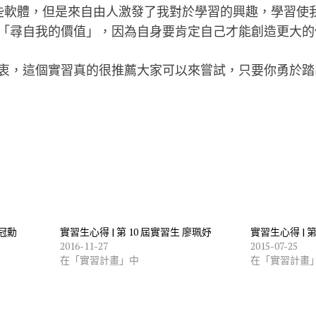
i這些軟體，但是來自由人激發了我對於學習的興趣，學習
「尋自我的價值」，因為自身要肯定自己才能創造更大的
衷，這個實習真的很推薦大家可以來嘗試，只要你勇於踏
彭冠勳
實習生心得 | 第 10 屆實習生 廖珮妤
實習生心得 | 
2016-11-27
2015-07-25
在「實習計畫」中
在「實習計畫