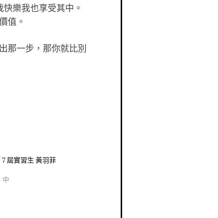
使我快樂我也享受其中。
價值。
出那一步，那你就比別
第 7 屆實習生 黃羽菲
」中