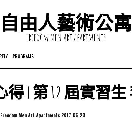
自由人藝術公寓
Freedom Men Art Apartments
PPLY
PROGRAMS
得 | 第 12 屆實習
dom Men Art Apartments
2017-06-23