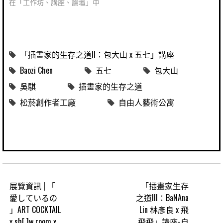
在「工作坊、講座、論壇」中
「插畫家的生存之道II：包大山 x 五七」講座
Baozi Chen
五七
包大山
吳騏
插畫家的生存之道
松菸創作者工廠
自由人藝術公寓
展覽資訊 | 「
「插畫家生存
愛しているの
之道III：BaNAna
」ART COCKTAIL
Lin 林彥良 x 飛
x sh[ ]w room x
飛飛」講座-自