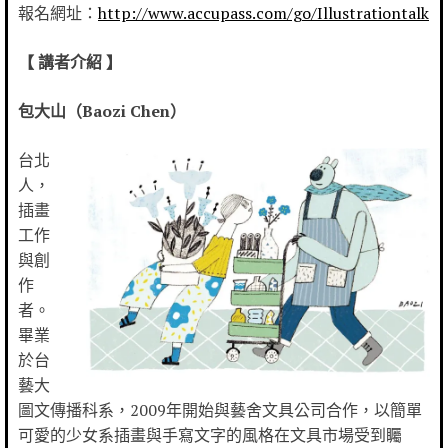
報名網址：
http://www.accupass.com/go/Illustrationtalk
【 講者介紹 】
包大山（Baozi Chen）
台北
人，
插畫
工作
與創
作
者。
畢業
於台
藝大
圖文傳播科系，2009年開始與藝舍文具公司合作，以簡單
可愛的少女系插畫與手寫文字的風格在文具市場受到矚