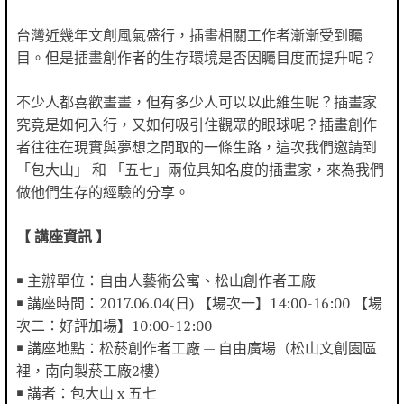
台灣近幾年文創風氣盛行，插畫相關工作者漸漸受到矚
目。但是插畫創作者的生存環境是否因矚目度而提升呢？
不少人都喜歡畫畫，但有多少人可以以此維生呢？插畫家
究竟是如何入行，又如何吸引住觀眾的眼球呢？插畫創作
者往往在現實與夢想之間取的一條生路，這次我們邀請到
「包大山」 和 「五七」兩位具知名度的插畫家，來為我們
做他們生存的經驗的分享。
【 講座資訊 】
￭ 主辦單位：自由人藝術公寓、松山創作者工廠
￭ 講座時間：2017.06.04(日) 【場次一】14:00-16:00 【場
次二：好評加場】10:00-12:00
￭ 講座地點：松菸創作者工廠 — 自由廣場（松山文創園區
裡，南向製菸工廠2樓）
￭ 講者：包大山 x 五七