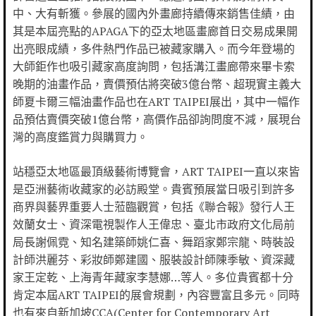
中、大有斬獲。參展的國內外畫廊持續傳來銷售佳績，由
其是本屆亮點的APAGA下的亞太地區畫廊首日交易成果開
出亮眼成績，多件熱門作品已被藏家購入。而今年登場的
大師鉅作也吸引藏家高度詢問，包括溝江畫廊帶來畢卡索
晚期的油畫作品，賣價預估將突破3億台幣、超現實主義大
師夏卡爾三幅油畫作品也在ART TAIPEI展出，其中一幅作
品預估賣價突破1億台幣，高價作品卻詢問度不減，展現台
灣的高度鑑賞力與購買力。
站穩亞太地區最頂級藝術博覽會，ART TAIPEI一直以來皆
是亞洲藝術收藏家的必訪殿堂。貴賓預展當日吸引到許多
商界與藝界重要人士蒞臨觀賞，包括《聯合報》發行人王
效蘭女士、資深電視製作人王偉忠、臺北市政府文化局前
局長謝佩霓、知名建築師姚仁喜、舞蹈家鄭宗龍、時裝設
計師洪麗芬、彩妝師鄭建國、服裝設計師陳季敏、資深藏
家王定乾、上海青年藏家李慧娜…等人。多位貴賓都十分
肯定本屆ART TAIPEI的展會規劃，內容豐富且多元。同時
也有來自新加坡CCA(Center for Contemporary Art