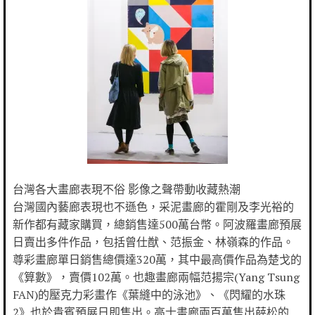
台灣各大畫廊表現不俗 影像之聲帶動收藏熱潮
台灣國內藝廊表現也不遜色，采泥畫廊的霍剛及李光裕的
新作都有藏家購買，總銷售達500萬台幣。阿波羅畫廊預展
日賣出多件作品，包括曾仕猷、范振金、林嶺森的作品。
尊彩畫廊單日銷售總價達320萬，其中最高價作品為楚戈的
《算數》，賣價102萬。也趣畫廊兩幅范揚宗(Yang Tsung
FAN)的壓克力彩畫作《葉縫中的泳池》、《閃耀的水珠
2》也於貴賓預展日即售出。高士畫廊兩百萬售出薛松的