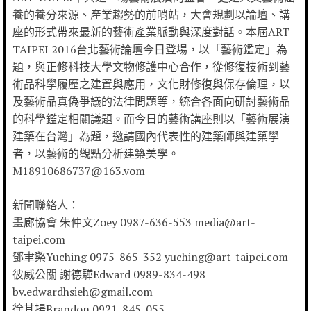
養的養分來源、產業趨勢的前哨站，大會規劃以論壇、講
座的形式帶來最新的藝術產業脈動與深度對話。本屆ART
TAIPEI 2016台北藝術論壇今日登場，以「藝術鑑定」為
題，與正修科技大學文物修護中心合作，從修復技術到藝
術品科學履歷之建置與應用，文化財修復與保存倫理，以
及藝術品真偽爭議的法律問題等，統合各面向研討藝術品
的科學鑑定相關議題。而今日的藝術講座則以「藝術展演
建築在台灣」為題，邀請國內代表性的建築師與建築學
者，以藝術的觀點分析建築美學。
M18910686737@163.vom
新聞聯絡人：
畫廊協會 朱仲文Zoey 0987-636-553 media@art-
taipei.com
鄧聿檠Yuching 0975-865-352 yuching@art-taipei.com
彼威公關 謝德驊Edward 0989-834-498
bv.edwardhsieh@gmail.com
徐其揚Brandon 0921-845-055