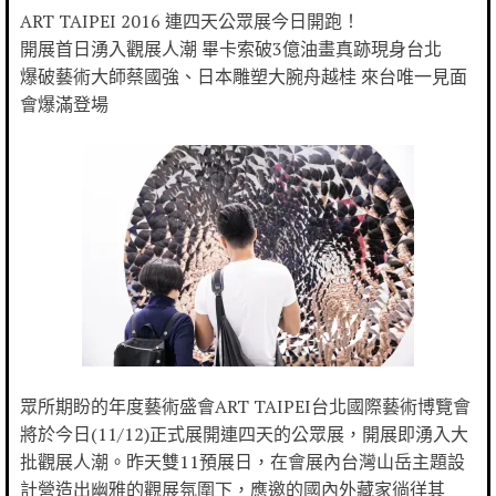
ART TAIPEI 2016 連四天公眾展今日開跑！
開展首日湧入觀展人潮 畢卡索破3億油畫真跡現身台北
爆破藝術大師蔡國強、日本雕塑大腕舟越桂 來台唯一見面
會爆滿登場
眾所期盼的年度藝術盛會ART TAIPEI台北國際藝術博覽會
將於今日(11/12)正式展開連四天的公眾展，開展即湧入大
批觀展人潮。昨天雙11預展日，在會展內台灣山岳主題設
計營造出幽雅的觀展氛圍下，應邀的國內外藏家徜徉其