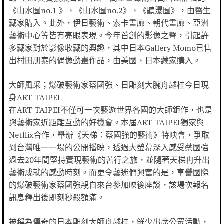
《山水圖no.1 》、《山水圖no.2》、《聽瀑圖》，由醫生
藏家購入。此外，伊日藝術、索卡畫廊、朝代畫廊、亞洲
藝術中心等皆有亮眼表現。今年首創的影像之聲，引起許
多藏家對於影像收藏的興趣，其中日本Gallery Momo已售
出村田朋泰的偶像動畫作品，由美國、日本藏家購入。
大師風采；爆破藝術家蔡國強、日雕刻大腕舟越桂今日現
身ART TAIPEI
在ART TAIPEI不僅可一次藝遊世界各國的大師鉅作，也是
與藝術家近距離互動的好機會。本屆ART TAIPEI獨家與
Netflix合作，舉辦《天梯：蔡國強的藝術》特映會，爭取
到台灣唯一一場的公開播映，透過大螢幕深入感受蔡國強
過去20年間堅持實現藝術的苦行之旅，並隨著天梯冉升出
藝術成就的感動時刻。而更令藝迷們興奮的是，享譽國際
的爆破藝術家蔡國強親自來台參加映後座談，該場次報名
訊息釋出後即刻秒殺額滿。
被稱為傳奇的日本雕刻大師舟越桂，鮮少出席公眾活動，