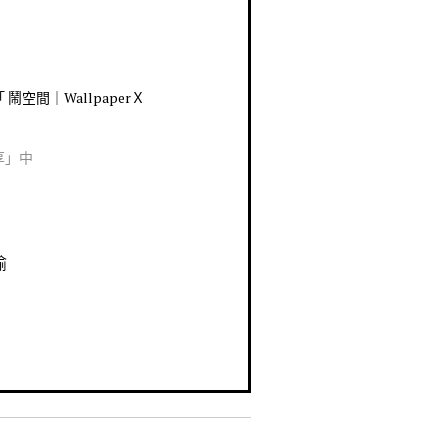
鬧空間｜WallpaperＸ
享」中
瑜