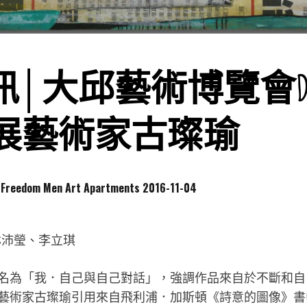
大邱藝術博覽會Daegu
 參展藝術家古璨瑜
dom Men Art Apartments
2016-11-04
林沛瑩、李立琪
名為「我．自己與自己對話」，強調作品來自於不斷和自
藝術家古璨瑜引用來自飛利浦．加斯頓《詩意的圖像》書