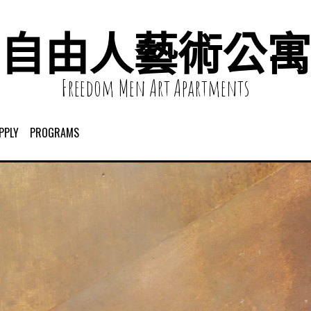
自由人藝術公寓
Freedom Men Art Apartments
PPLY
PROGRAMS