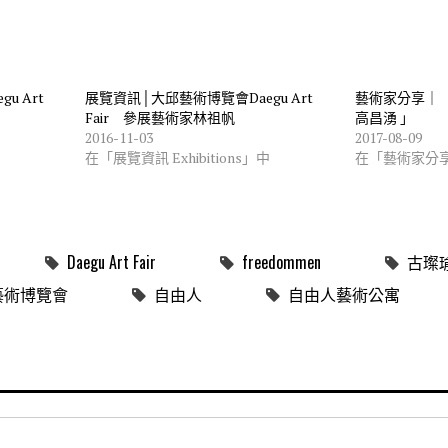
u Art
展覽資訊│大邱藝術博覽會Daegu Art
藝術家分享｜「 
Fair 參展藝術家林祖帆
高昌湧 」
2016-11-03
2017-08-09
中
在「展覽資訊 Exhibitions」中
在「藝術家分
Daegu Art Fair
freedommen
古璨
藝術博覽會
自由人
自由人藝術公寓