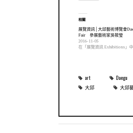
相關
展覽資訊│大邱藝術博覽會Daeg
Fair 參展藝術家吳筱瑩
2016-11-05
在「展覽資訊 Exhibitions」
art
Daegu
大邱
大邱