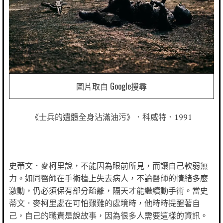
圖片取自 Google搜尋
《士兵的遺體全身沾滿油污》．科威特．1991
史蒂文．麥柯里說，不能因為眼前所見，而讓自己軟弱無
力。如同醫師在手術檯上失去病人，不論醫師的情緒多麼
激動，仍必須保有部分疏離，隔天才能繼續動手術。當史
蒂文．麥柯里處在可怕艱難的處境時，他時時提醒著自
己，自己的職責是說故事，因為很多人需要這樣的資訊。