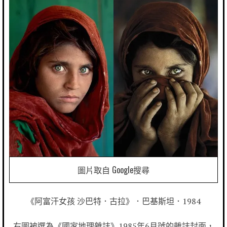
圖片取自 Google搜尋
《阿富汗女孩 沙巴特．古拉》．巴基斯坦．1984
右圖被選為《國家地理雜誌》1985年6月號的雜誌封面，