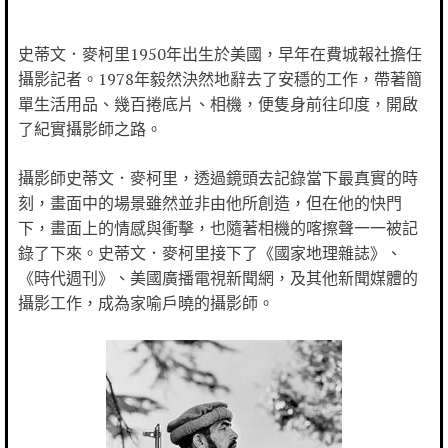
史蒂文．麥柯里1950年出生於美國，早年在費城報社擔任
攝影記者。1978年毅然決然地辭去了安穩的工作，帶著簡
單生活用品、幾百捲底片、相機，便隻身前往印度，開啟
了紀實攝影師之路。
攝影師史蒂文．麥柯里，透過鏡頭去記錄當下最真實的時
刻，畫面中的場景雖然並非由他所創造，但在他的快門
下，畫面上的情感與衝擊，也隨著相機的喀擦聲一一被記
錄了下來。史蒂文．麥柯里接下了《國家地理雜誌》、
《時代週刊》、美國廣播電視新聞網，及其他新聞媒體的
攝影工作，成為家喻戶曉的攝影師。