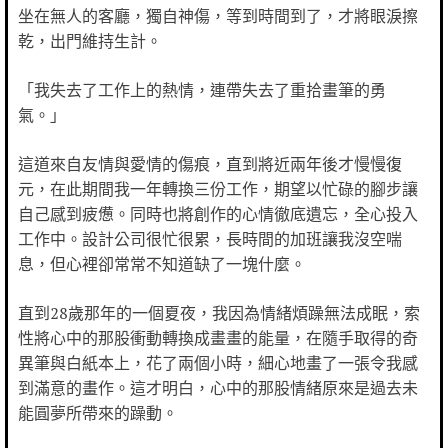
坐在無人的客廳，獨自神傷，等到時間到了，才將眼淚擦
乾，出門維持生計。
「我失去了工作上的熱情，連帶失去了重拾畫筆的勇
氣。」
這道來自友情與愛情的傷痕，直到將近兩年後才慢慢復
元，在此期間我一年轉換三份工作，期望以忙碌的腳步讓
自己感到疲憊。同時也將創作的心情徹底遺忘，全心投入
工作中。設計公司很忙很累，長時間的加班讓我沒空喘
息，但心裡卻常常不知道缺了一塊什麼。
直到28歲那年的一個夏夜，我因為情緒煩躁無法成眠，索
性將心中的那股衝動轉換成畫畫的能量，在隨手取得的奇
異筆與白紙本上，花了兩個小時，細心地畫了一張令我感
到滿意的畫作。這才明白，心中的那股情緒原來是過去未
能圓夢所帶來的躁動。