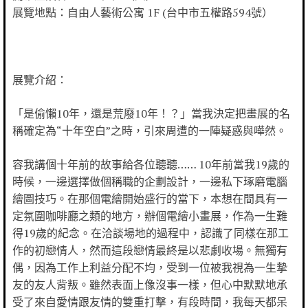
展覽地點：自由人藝術公寓 1F (台中市五權路594號）
展覽介紹：
「是偷懶10年，還是荒廢10年！？」當我決定把畫展的名
稱確定為“十年空白”之時，引來周遭的一陣疑惑與嘩然。
容我講個十年前的故事給各位聽聽…… 10年前當我19歲的
時候，一邊選擇做個稱職的企劃設計，一邊私下琢磨電腦
繪圖技巧。在那個電繪開始盛行的當下，本想在間具有一
定氛圍咖啡廳之類的地方，辦個電繪小畫展，作為一生難
得19歲的紀念。在洽談場地的過程中，認識了同樣在那工
作的初戀情人，然而這段戀情最終是以悲劇收場。無獨有
偶，因為工作上利益分配不均，受到一位被我視為一生摯
友的友人背叛。雖然表面上像沒事一樣，但心中默默地承
受了來自愛情跟友情的雙重打擊，有段時間，我每天都呆