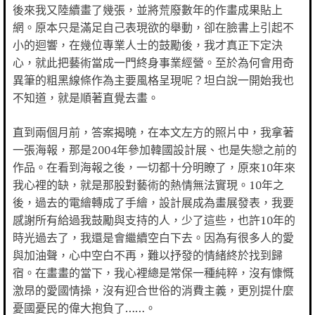
後來我又陸續畫了幾張，並將荒廢數年的作畫成果貼上
網。原本只是滿足自己表現欲的舉動，卻在臉書上引起不
小的迴響，在幾位專業人士的鼓勵後，我才真正下定決
心，就此把藝術當成一門終身事業經營。至於為何會用奇
異筆的粗黑線條作為主要風格呈現呢？坦白說一開始我也
不知道，就是順著直覺去畫。
直到兩個月前，答案揭曉，在本文左方的照片中，我拿著
一張海報，那是2004年參加韓國設計展、也是失戀之前的
作品。在看到海報之後，一切都十分明瞭了，原來10年來
我心裡的缺，就是那股對藝術的熱情無法實現。10年之
後，過去的電繪轉成了手繪，設計展成為畫展發表，我要
感謝所有給過我鼓勵與支持的人，少了這些，也許10年的
時光過去了，我還是會繼續空白下去。因為有很多人的愛
與加油聲，心中空白不再，難以抒發的情緒終於找到歸
宿。在畫畫的當下，我心裡總是常保一種純粹，沒有慷慨
激昂的愛國情操，沒有迎合世俗的消費主義，更別提什麼
憂國憂民的偉大抱負了……。