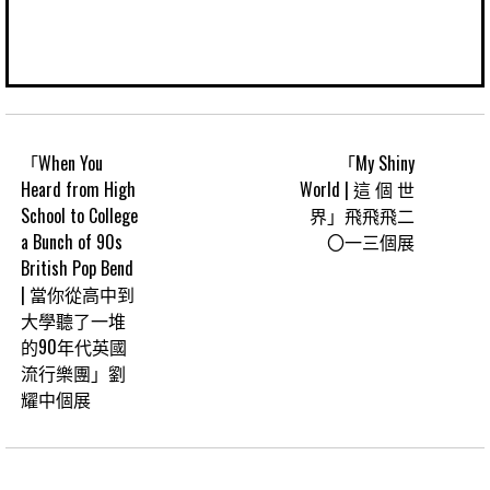
「When You
「My Shiny
Heard from High
World | 這 個 世
School to College
界」飛飛飛二
a Bunch of 90s
〇一三個展
British Pop Bend
| 當你從高中到
大學聽了一堆
的90年代英國
流行樂團」劉
耀中個展