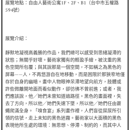
展覽地點：自由人藝術公寓1F、2F、B1（台中市五權路
594號）
展覽介紹：
靜默地凝視高義勝的作品，我們總可以感受到思緒凝滯的
狀態；無關乎好壞。藝術家獨有的輕盈手繪，被沈重的黑
色空間所包覆；與其說那是一個空間，不如稱之為黑色的
屏幕——人，不再悠游自在地移動，而是困限於那狹窄地僅
存於自身的幽暗。畫中人物眼神呆滯地望向前方，肢體或
許些微離開地面而看似動作，卻彷彿不曾前進；或者，我
們應該說，他╱她們未曾知道過路徑。黑色的畫面裡，失
去了方向，所以他╱她們失速下墜，所以他╱她們任由蒼
蠅爬滿全身。「嗅食宴」系列畫作裡，人們盲從屎尿所引
領的信號，走上未知的黑色迷霧。藝術家以大面積的黑色
表現他所生處的環境：無思想、停滯、制約的，而其中人