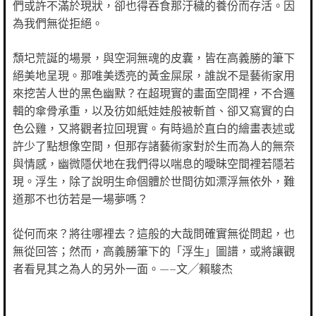
們或許不滿於現狀，卻也得吞食那汙穢的養份而存活。因
為我們無從拒絕。
頹圮荒誕的場景，與空洞無魂的皮囊，皆在高義勝的筆下
絕美地呈現。那唯美透亮的黃金屎尿，誰說不是藝術家用
來挖苦人世的黑色幽默？在超現實的畫面空間裡，不合邏
輯的傘骨承重，以及彷如紙娃娃般被斬首、卻又寫實的白
色公雞，又將觀者拉回現實。有時過於直白的繪畫表述或
許少了點想像空間，但那存諸藝術家對於生而為人的無奈
與情感，幽微隱伏地在我們得以喘息的曖昧空間裡若隱若
現。浮生，除了說明生命個體於世間彷如漂浮無依外，難
道那不也彷若是一場夢嗎？
從何而來？將往哪裡去？這般的大哉問確實無從問起，也
無從回答；然而，高義勝筆下的「浮生」圖譜，或將讓觀
者看見其之為人的另外一面。—–文╱賴駿杰