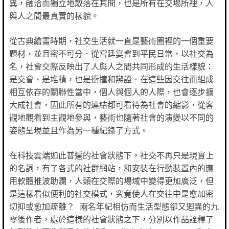
異，融洽而獨立地散落在其間，也是所有在交場所裡，人
與人之間最真實的樣貌。
從古典繪畫時期，社交生活就一直是藝術圈裡的一個重要
題材，並且密不可分．從宮廷宴會到平民日常，以社交為
名，社會交際反映出了人與人之間共同形成的生活樣貌：
是交會、是堆積，也是衝撞和辯證．在這些因交往而組成
相互依存的關聯性當中，個人與個人的人際，也會逐步擴
大成社會，因此所有的連結都可看待為社會的縮影，從客
觀地觀看到主觀地參與，藝術也隨著社會的演變以不同的
姿態呈現並且作為另一種紀錄了方式。
在科技雲端如此普遍的社會狀態下，社交不再只是現實上
的名詞，有了各式的社群網站，和安裝在行動裝置內的應
用軟體推波助瀾，人類在交際的場域中變得更加廣泛，但
是這樣看似便利的社交模式，究竟使人在交往中是愈加密
切抑或愈加疏離？ 兩名年紀相仿而生活型態卻又迴異的九
零後作者，處於這樣的社會狀態之下，分別以作品詮釋了