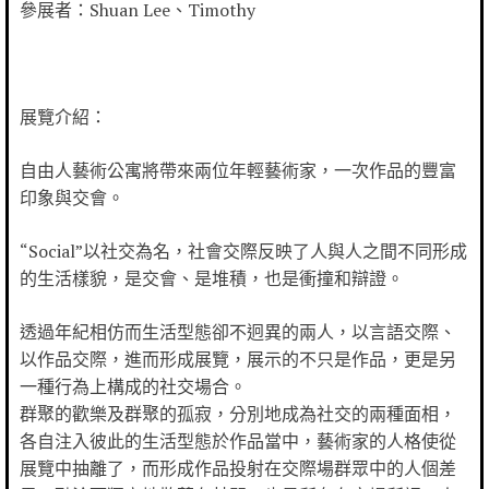
參展者：Shuan Lee、Timothy
展覽介紹：
自由人藝術公寓將帶來兩位年輕藝術家，一次作品的豐富
印象與交會。
“Social”以社交為名，社會交際反映了人與人之間不同形成
的生活樣貌，是交會、是堆積，也是衝撞和辯證。
透過年紀相仿而生活型態卻不迥異的兩人，以言語交際、
以作品交際，進而形成展覽，展示的不只是作品，更是另
一種行為上構成的社交場合。
群聚的歡樂及群聚的孤寂，分別地成為社交的兩種面相，
各自注入彼此的生活型態於作品當中，藝術家的人格使從
展覽中抽離了，而形成作品投射在交際場群眾中的人個差