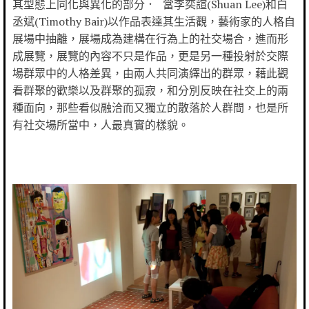
其型態上同化與異化的部分． 當李奕諠(Shuan Lee)和白
丞斌(Timothy Bair)以作品表達其生活觀，藝術家的人格自
展場中抽離，展場成為建構在行為上的社交場合，進而形
成展覽，展覽的內容不只是作品，更是另一種投射於交際
場群眾中的人格差異，由兩人共同演繹出的群眾，藉此觀
看群聚的歡樂以及群聚的孤寂，和分別反映在社交上的兩
種面向，那些看似融洽而又獨立的散落於人群間，也是所
有社交場所當中，人最真實的樣貌。