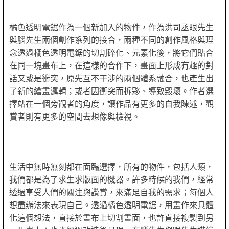
橘色透明電鋸作為一個新加入的物件，作為洪司丞眼先生
與腦先生兩個創作系列的接合，兩種不同的創作風格與理
念透過橘色透明電鋸的切割碎化、元素化後，將它們貼合
在同一塊畫布上，在這樣的合作下，畫面上形成有趣的對
話又或是衝突，原先互不干涉的兩個體系融合，也產生出
了新的繪畫邏輯；或者因衝突而拆夥、導致毀壞。作者選
擇站在一個旁觀者的角度，讓作品有更多的自我陳述，觀
賞者則有更多的空間去想像與檢視。
生活中無時無刻都在面臨選擇，所有的物件，包括人類，
我們都是為了求生求版面的機器。許多時候的我們，經常
透過享受人們的關注與讚賞，來滿足自我的需求；每個人
想盡辦法來表現自己。透過橘色透明電鋸，用畫作來具體
化這個想法，直接於畫布上切割畫面，也許直接複製到另