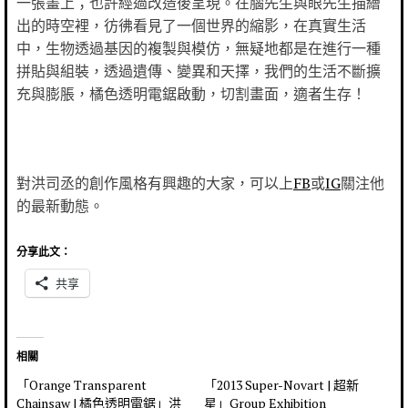
一張畫上；也許經過改造後呈現。在腦先生與眼先生描繪
出的時空裡，彷彿看見了一個世界的縮影，在真實生活
中，生物透過基因的複製與模仿，無疑地都是在進行一種
拼貼與組裝，透過遺傳、變異和天擇，我們的生活不斷擴
充與膨脹，橘色透明電鋸啟動，切割畫面，適者生存！
對洪司丞的創作風格有興趣的大家，可以上
FB
或
IG
關注他
的最新動態。
分享此文：
共享
相關
「Orange Transparent
「2013 Super-Novart | 超新
Chainsaw | 橘色透明電鋸」洪
星」Group Exhibition