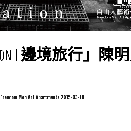
nation | 邊境旅行」
dom Men Art Apartments
2015-03-19