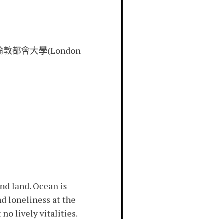
國倫敦都會大學(London
nd land. Ocean is
nd loneliness at the
o lively vitalities.