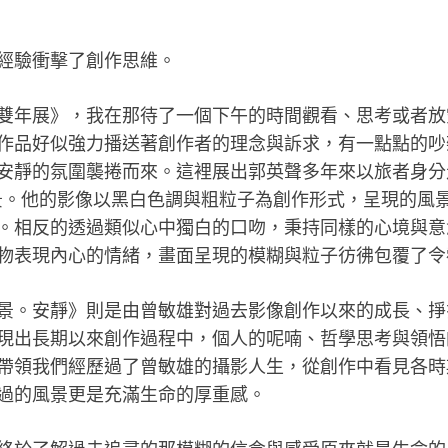
經驗衝擊了創作思維。
雙年展》，我在那待了一個下午的時
間觀看、思考或者放
作品好似強力播送著創作者的理念與訴求，有一點點
的吵
安靜的氛
圍襲捲而來。這裡展出郭英聲多年來以旅者身分
景。他的影像以黑白色調
與粗粒子為創作形式，呈現的風
。相反的透過類似心中獨白的口吻，秉持
同樣的心境與意
物表現內心的情緒，畫面呈現的模糊與粒子彷彿包覆了令
景。安靜》則是由曾敏雄對過去影像
創作以來的成長、掙
現出長期以來創作過程中，個人的呢喃、哲學思考與
領悟
帶領我們
經歷過了曾敏雄的攝影人生，從創作中看見各時
過的風景更是充滿生命的
厚重感。