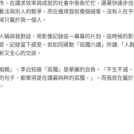
市，在講求效率與成就的社會中急急
忙忙，邁著快速步伐
看法與別人的競爭，而在邊境我就像個過客，沒有人
在乎
候只屬於
我一個人。
人稱與我對話，用影像記錄這一幕幕
的片刻，這時候的影
受，記錄當下感受。就如同蔣勳「孤獨六講」所講:
「人
新又全心
的交談。
­相親』，李白知道『孤獨』是華麗
的自負。『不生不滅，
的句子，都覺得是在講最純粹的孤獨。」。而我就在
屬於
。