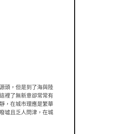
源頭，但是到了海與陸
這裡了無新意卻常常有
靜，在城市
理應是繁華
廢墟且乏人問津，在城