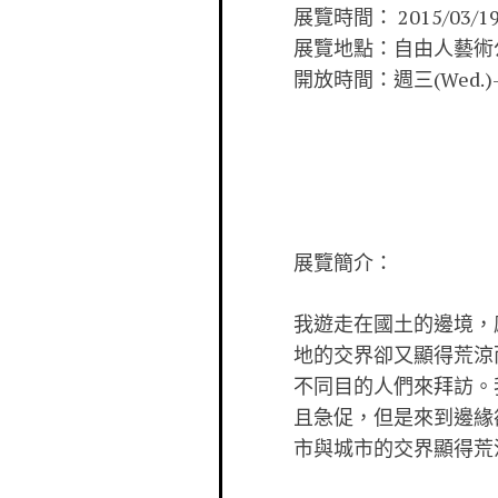
展覽時間： 2015/03/19 –
展覽地點：自由人藝術公寓
開放時間：週三(Wed.)-週
展覽簡介：
我遊走在國土的邊境，
地的交界卻又顯
得荒涼
不同目的人們來拜訪。
且急促，但是來到邊緣
市與
城市的交界顯得荒