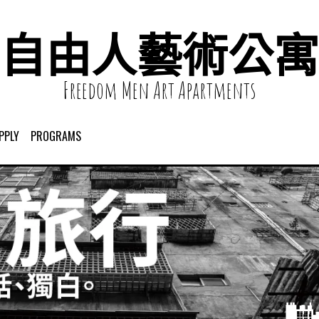
自由人藝術公寓
Freedom Men Art Apartments
PPLY
PROGRAMS