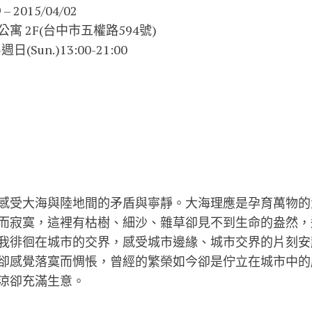
 2015/04/02
 2F(台中市五權路594號)
日(Sun.)13:0
0-21:00
感受大海與陸地間的矛盾與寧靜。大
海理應是孕育萬物的
而寂寞，這裡有枯樹、細沙、雜草卻見不到生命的盎
然，
我徘徊在
城市的交界，感受城市邊緣、城市交界的片刻安
卻感覺落寞而惆悵，曾經
的繁榮如今卻是佇立在城市中的
涼卻充滿生意。