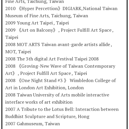
Fine Arts, Taichung, Taiwan
2010 《Hyper Percettion》DIGIARK,National Taiwan
Museum of Fine Arts, Taichung, Taiwan
2009 Young Art Taipei , Taipei
2009 《Art on Balcony》 , Project Fulfill Art Space ,
Taipei
2008 MOT ARTS Taiwan avant-garde artists allide ,
MOT, Taipei
2008 The 3th digital Art Festival Taipei 2008
2008 《Groving-New Wave of Taiwan Contemporary
Art》 , Project Fulfill Art Space , Taipei
2008 《One Night Stand #3 》 Wimbledon College of
Art in London Art Exhibition, London
2008 Taiwan University of Arts mobile interactive
interface works of art exhibition
2007 A Tribute to the Lotus Bell: Interaction between
Buddhist Sculpture and Scripture, Hong
2007 Gahmuseum, Taiwan