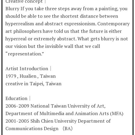
Creative concept｜
Blurry If you take three steps away from a painting, you
should be able to see the shortest distance between
hyperrealism and abstract expressionism. Contemporary
art philosophers have told us that the future is either
hyperreal or extremely abstract. What gets blurry is not
our vision but the invisible wall that we call
“representation.”
Artist Introduction｜
1979 , Hualien , Taiwan
creative in Taipei, Taiwan
Education｜
2006-2009 National Taiwan University of Art,
Department of Multimedia and Animation Arts (MFA)
2001-2005 Shih Chien University Department of
Communications Design （BA）