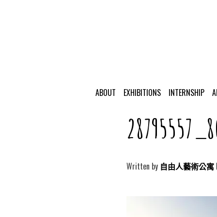
ABOUT
EXHIBITIONS
INTERNSHIP
A
28795557_8
Written by
自由人藝術公寓 Free