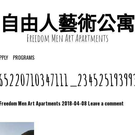
自由人藝術公寓
Freedom Men Art Apartments
PPLY
PROGRAMS
65220710347111_23452519399
dom Men Art Apartments
2018-04-08
Leave a comment