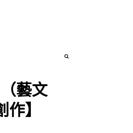
局（藝文
創作】