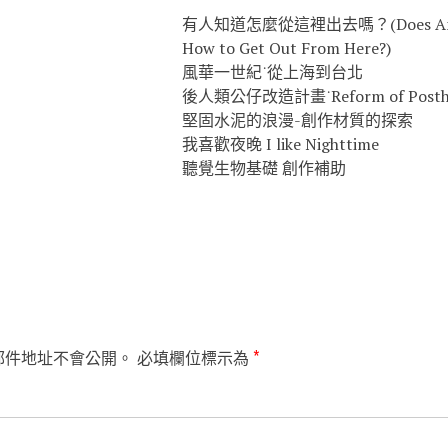
有人知道怎麼從這裡出去嗎？(Does Any
How to Get Out From Here?)
風華一世紀˙從上海到台北
後人類公仔改造計畫˙Reform of Posthu
堅固水泥的浪漫-創作材質的探索
我喜歡夜晚 I like Nighttime
聽覺生物基礎 創作補助
郵件地址不會公開。
必填欄位標示為
*