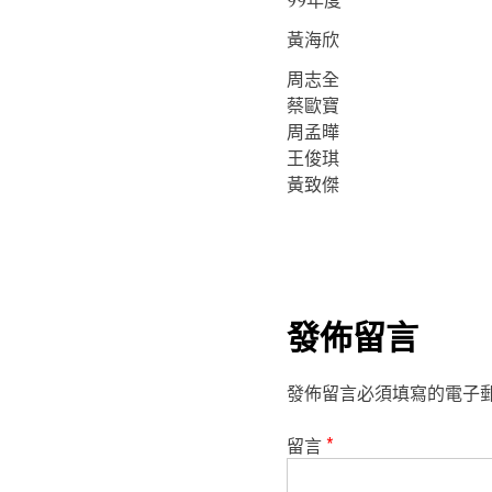
99年度
黃海欣
周志全
蔡歐寶
周孟曄
王俊琪
黃致傑
發佈留言
發佈留言必須填寫的電子
留言
*