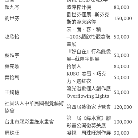
賴九岑
渣滓榨汁機
80,000
劉世芬個展─斯芬克
劉世芬
130,000
斯的臨床路徑
表．面．容．積
趙欣怡
─2005趙欣怡觀念裝
50,000
置展
『好自在』行為錄像
蘇匯宇
50,000
展─蘇匯宇個展
蔡宛璇
拾景人
80,000
KUSO-春雪、巧克
葉怡利
50,000
力、遇紅衣
流光溢象個人創作展
王綺穗
50,000
Overflowing Lights
社團法人中華民國視覺藝術
第四屆藝術家博覽會
120,000
協會
第一屆《綠水賞》膠
台北市膠彩畫綠水畫會
100,000
彩畫公開徵募美展
周珠旺
凝視 周珠旺創作展
30,000