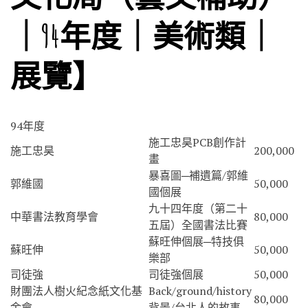
｜94年度｜美術類｜
展覽】
94年度
施工忠昊PCB創作計
施工忠昊
200,000
畫
暴喜圖─補遺篇/郭維
郭維國
50,000
國個展
九十四年度（第二十
中華書法教育學會
80,000
五屆）全國書法比賽
蘇旺伸個展─特技俱
蘇旺伸
50,000
樂部
司徒強
司徒強個展
50,000
財團法人樹火紀念紙文化基
Back/ground/history
80,000
金會
背景/台北人的故事