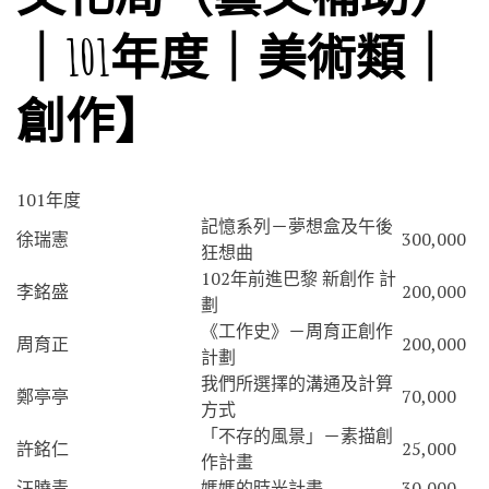
｜101年度｜美術類｜
創作】
101年度
記憶系列－夢想盒及午後
徐瑞憲
300,000
狂想曲
102年前進巴黎 新創作 計
李銘盛
200,000
劃
《工作史》－周育正創作
周育正
200,000
計劃
我們所選擇的溝通及計算
鄭亭亭
70,000
方式
「不存的風景」－素描創
許銘仁
25,000
作計畫
汪曉青
媽媽的時光計畫
30,000