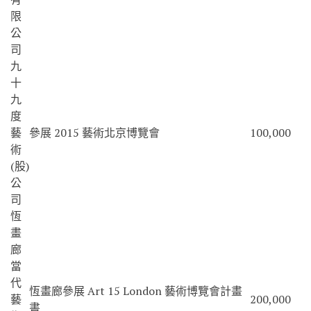
限
公
司
九
十
九
度
藝
參展 2015 藝術北京博覽會
100,000
術
(股)
公
司
恆
畫
廊
當
代
恆畫廊參展 Art 15 London 藝術博覽會計畫
藝
200,000
書