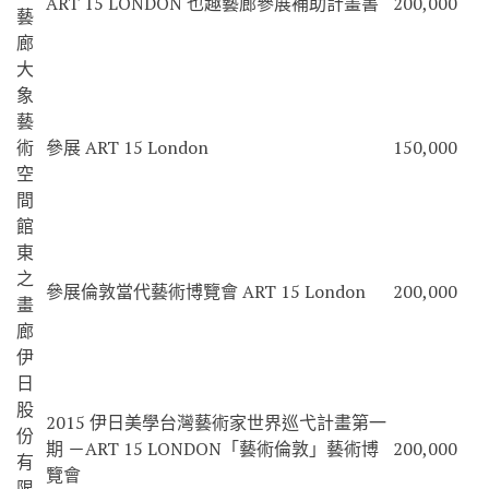
ART 15 LONDON 也趣藝廊參展補助計畫書
200,000
藝
廊
大
象
藝
術
參展 ART 15 London
150,000
空
間
館
東
之
參展倫敦當代藝術博覽會 ART 15 London
200,000
畫
廊
伊
日
股
2015 伊日美學台灣藝術家世界巡弋計畫第一
份
期 －ART 15 LONDON「藝術倫敦」藝術博
200,000
有
覽會
限