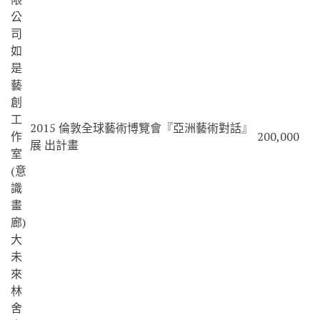
公
司
如
是
藝
創
工
2015 倫敦全球藝術博覽會『亞洲藝術對話』
作
200,000
展 出計畫
室
(意
識
畫
廊)
大
未
來
林
舍