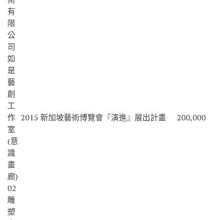
有
限
公
司
如
是
藝
創
工
作
2015 新加坡藝術博覽會『演進』展出計畫
200,000
室
(意
識
畫
廊)
02
雕
塑