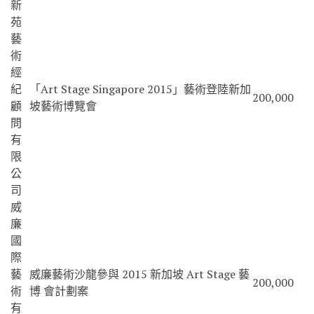
新
苑
藝
術
經
紀
「Art Stage Singapore 2015」藝術登陸新加
200,000
顧
坡藝術博覽會
問
有
限
公
司
威
廉
國
際
藝
威廉藝術沙龍參與 2015 新加坡 Art Stage 藝
200,000
術
博 會計劃案
有