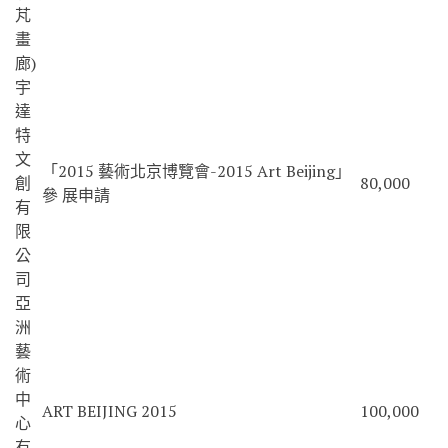
芃
畫
廊)
宇
達
特
文
「2015 藝術北京博覽會-2015 Art Beijing」
創
80,000
參 展申請
有
限
公
司
亞
洲
藝
術
中
ART BEIJING 2015
100,000
心
有