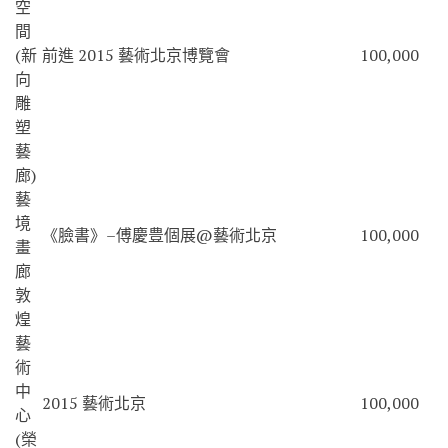
空
間
(新
前進 2015 藝術北京博覽會
100,000
向
雕
塑
藝
廊)
藝
境
《臉書》–傅慶豊個展@藝術北京
100,000
畫
廊
敦
煌
藝
術
中
2015 藝術北京
100,000
心
(榮