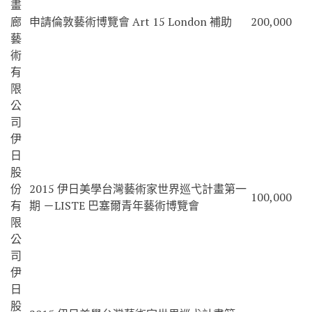
畫
廊
申請倫敦藝術博覽會 Art 15 London 補助
200,000
藝
術
有
限
公
司
伊
日
股
份
2015 伊日美學台灣藝術家世界巡弋計畫第一
100,000
有
期 －LISTE 巴塞爾青年藝術博覽會
限
公
司
伊
日
股