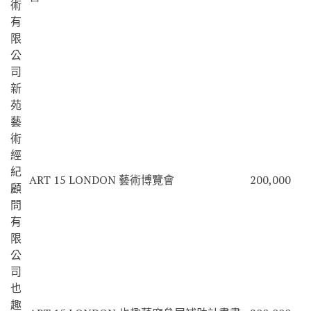
術
有
限
公
司
新
苑
藝
術
經
紀
ART 15 LONDON 藝術博覽會
200,000
顧
問
有
限
公
司
也
趣