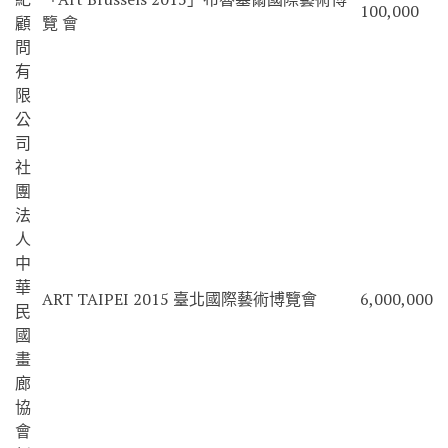
100,000
顧
覽 會
問
有
限
公
司
社
團
法
人
中
華
ART TAIPEI 2015 臺北國際藝術博覽會
6,000,000
民
國
畫
廊
協
會