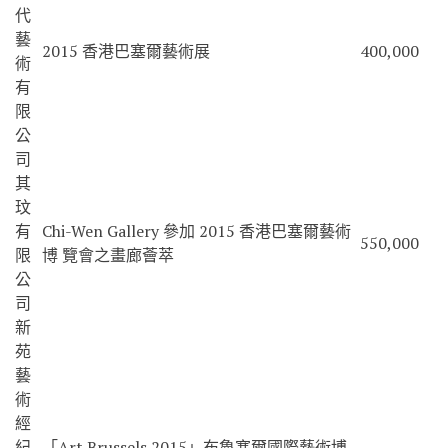
代
藝
2015 香港巴塞爾藝術展
400,000
術
有
限
公
司
其
玟
有
Chi-Wen Gallery 參加 2015 香港巴塞爾藝術
550,000
限
博 覽會之畫廊薈萃
公
司
新
苑
藝
術
經
紀
「Art Brussels 2015」布魯塞爾國際藝術博