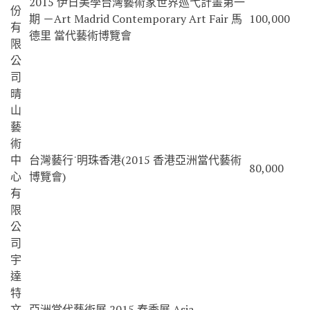
2015 伊日美學台灣藝術家世界巡弋計畫第一
份
期 －Art Madrid Contemporary Art Fair 馬
100,000
有
德里 當代藝術博覽會
限
公
司
晴
山
藝
術
中
台灣藝行˙明珠香港(2015 香港亞洲當代藝術
80,000
心
博覽會)
有
限
公
司
宇
達
特
文
亞洲當代藝術展 2015 春季展 Asia