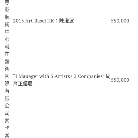
尊
彩
藝
2015 Art Basel HK：陳澄波
550,000
術
中
心
就
在
藝
術
國
“I Manager with 3 Artists+ 3 Companies” 周
550,000
際
育正個展
有
限
公
司
索
卡
當