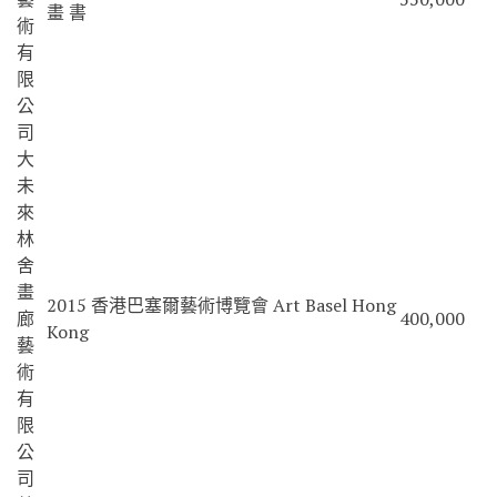
畫 書
術
有
限
公
司
大
未
來
林
舍
畫
2015 香港巴塞爾藝術博覽會 Art Basel Hong
廊
400,000
Kong
藝
術
有
限
公
司