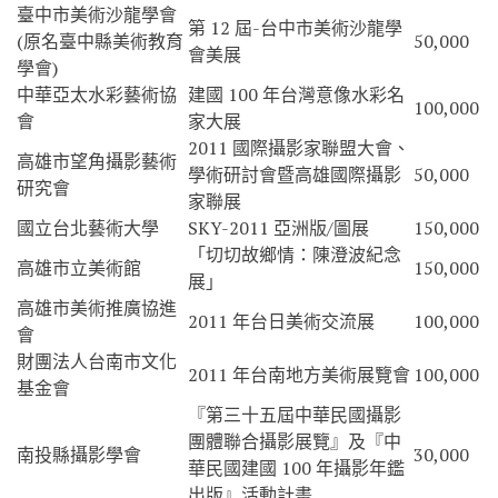
臺中市美術沙龍學會
第 12 屆-台中市美術沙龍學
(原名臺中縣美術教育
50,000
會美展
學會)
中華亞太水彩藝術協
建國 100 年台灣意像水彩名
100,000
會
家大展
2011 國際攝影家聯盟大會、
高雄市望角攝影藝術
學術研討會暨高雄國際攝影
50,000
研究會
家聯展
國立台北藝術大學
SKY-2011 亞洲版/圖展
150,000
「切切故鄉情：陳澄波紀念
高雄市立美術館
150,000
展」
高雄市美術推廣協進
2011 年台日美術交流展
100,000
會
財團法人台南市文化
2011 年台南地方美術展覽會
100,000
基金會
『第三十五屆中華民國攝影
團體聯合攝影展覽』及『中
南投縣攝影學會
30,000
華民國建國 100 年攝影年鑑
出版』活動計畫