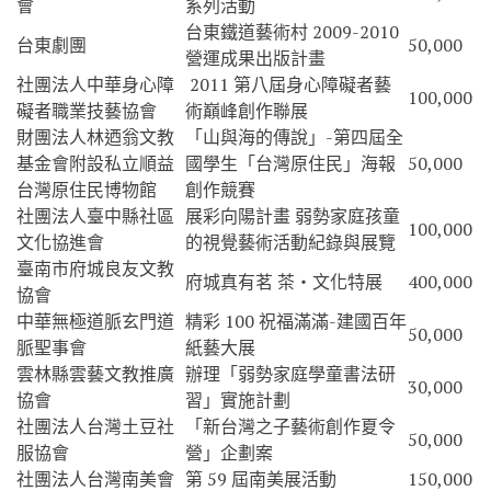
會
系列活動
台東鐵道藝術村 2009-2010
台東劇團
50,000
營運成果出版計畫
社團法人中華身心障
2011 第八屆身心障礙者藝
100,000
礙者職業技藝協會
術巔峰創作聯展
財團法人林迺翁文教
「山與海的傳說」-第四屆全
基金會附設私立順益
國學生「台灣原住民」海報
50,000
台灣原住民博物館
創作競賽
社團法人臺中縣社區
展彩向陽計畫 弱勢家庭孩童
100,000
文化協進會
的視覺藝術活動紀錄與展覽
臺南市府城良友文教
府城真有茗 茶‧文化特展
400,000
協會
中華無極道脈玄門道
精彩 100 祝福滿滿-建國百年
50,000
脈聖事會
紙藝大展
雲林縣雲藝文教推廣
辦理「弱勢家庭學童書法研
30,000
協會
習」實施計劃
社團法人台灣土豆社
「新台灣之子藝術創作夏令
50,000
服協會
營」企劃案
社團法人台灣南美會
第 59 屆南美展活動
150,000