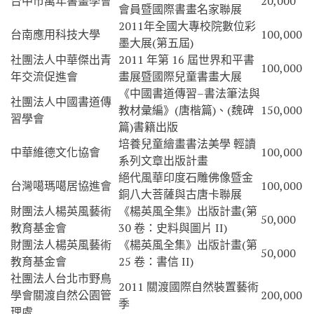
台中市萬年書畫學會
20,000
會員暨國際書畫名家聯展
2011年全國大專校院數位彩
台南應用科技大學
100,000
墨大展(第五屆)
社團法人中華傑出青
2011 年第 16 屆世界和平書
100,000
年交流促進會
畫展暨國際兒童書畫大展
《中國書道傳習–書法筆法與
社團法人中國書道傳
教材彙編》(唐楷篇)、(魏碑
150,000
習學會
篇)書籍出版
培養兒童繪畫書法美學 輕讀
中華維德文化協會
100,000
系列文章出版計畫
絕代風華印度石雕佛像暨金
台灣噶瑪噶居協進會
100,000
銅八大菩薩與古唐卡聯展
財團法人楊英風藝術
《楊英風全集》出版計畫(第
50,000
教育基金會
30 卷：史料與圖片 II)
財團法人楊英風藝術
《楊英風全集》出版計畫(第
50,000
教育基金會
25 卷：書信 II)
社團法人台北市野鳥
2011 關渡國際自然裝置藝術
學會關渡自然公園管
200,000
季
理處