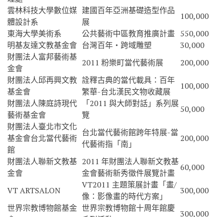
雲林科技大學數位媒
建國百年亞洲基礎造型作品
100,000
體設計系
展
東海大學美術系
公共藝術中區教育推廣計畫
550,000
明基友達文教基金會
台灣百年‧跨域雕塑
30,000
財團法人富邦藝術基
2011 粉樂町當代藝術展
200,000
金會
財團法人邱再興文教
詮釋古典的當代載具：百年
100,000
基金會
繁華-台北漢民文物收藏展
財團法人陳庭詩現代
「2011 與大師對話」系列展
50,000
藝術基金會
覽
財團法人臺北市文化
台北當代藝術館跨年特展-當
基金會台北當代藝術
200,000
代藝術指「南」
館
財團法人聯新文教基
2011 年財團法人聯新文教基
60,000
金會
金會藝術新秀徵件展覽計畫
VT2011 主題策展計畫「畫/
VT ARTSALON
300,000
像：影像畫的時代方案」
世界宗教博物館基金
世界宗教博物館十周年館慶
300,000