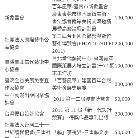
百年風華/臺南市新象畫會-
廣東東莞市樟木頭鎮美術、
新象畫會
100,000
書法協會兩岸美術交流邀請
展暨高峰論壇計劃書
第三屆台北國際攝影與數位
社團法人國際藝術公
藝術博覽會(PHOTO TAIPEI
200,000
益協會
2011)
台北當代藝術中心-臺灣青年
臺灣臺北當代藝術中
國際策展人培立計畫(一)：週
100,000
心協會
末工作坊
臺灣全省美展免審查
「百藝風華」建國百年台灣
200,000
作家協會
美術發展史展覽
中華動漫出版同業協
2011 第十二屆漫畫博覽會
50,000
進會
2011 第 11 屆「新一代設計
台灣優良設計協會
200,000
競賽」-得獎作品專刊出版
社團法人台灣二十一
世紀議程協會(三重社
「藝」享視界~三重藝文季
50,000