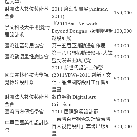
區大學)
財團法人數位藝術基
2011 魔幻動畫展(AnimaA
150,000
金會
2011)
『2011Asia Network
景文科技大學 視覺傳
Beyond Design』亞洲聯盟超
100,000
達設計系
越設計展
臺灣社區發展協會
第十五屆亞洲動漫創作展
30,000
第十八屆開拓動漫祭-同人誌
臺灣動漫畫推廣協會
30,000
暨動漫畫主題展覽
2011 新世代設計工作營
國立雲林科技大學視
(2011YDW)-2011 創新，文
50,000
覺傳達設計系
化，品牌國際設計工作營計
畫書
財團法人數位藝術基
數位藝術 Digital Art
50,000
金會
Criticism
臺灣南方傳播學會
2011 國際驚嘆設計節
50,000
「台灣百年視覺設計暨台灣
中華民國美術設計協
百人視覺設計」套書出版計
300,000
會
畫