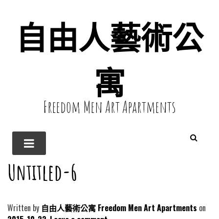
自由人藝術公
寓
Freedom Men Art Apartments
Untitled-6
Written by
自由人藝術公寓 Freedom Men Art Apartments