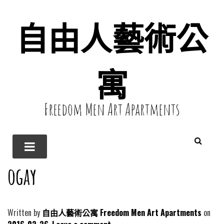
自由人藝術公
寓
Freedom Men Art Apartments
ogay
Written by
自由人藝術公寓 Freedom Men Art Apartments