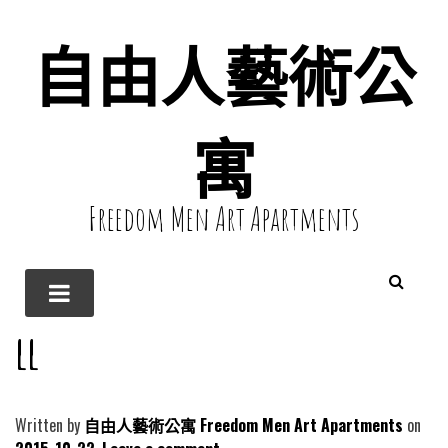
自由人藝術公
寓
Freedom Men Art Apartments
ll
Written by
自由人藝術公寓 Freedom Men Art Apartments