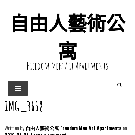
自由人藝術公
寓
Freedom Men Art Apartments
IMG_3668
Written by
自由人藝術公寓 Freedom Men Art Apartments