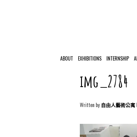
ABOUT
EXHIBITIONS
INTERNSHIP
A
img_2784
Written by
自由人藝術公寓 Free