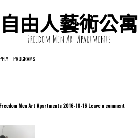
自由人藝術公寓
Freedom Men Art Apartments
PPLY
PROGRAMS
dom Men Art Apartments
2016-10-16
Leave a comment