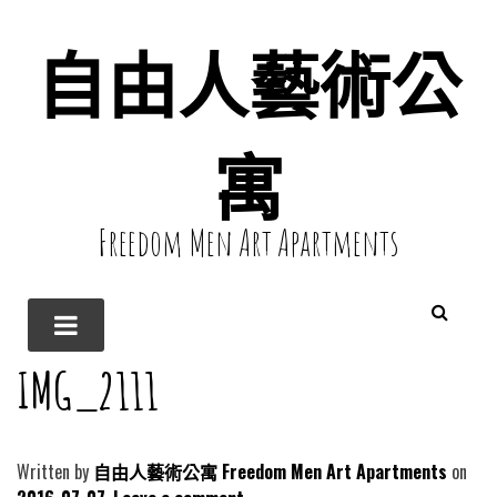
自由人藝術公
寓
Freedom Men Art Apartments
IMG_2111
Written by
自由人藝術公寓 Freedom Men Art Apartments