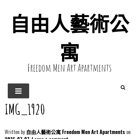
自由人藝術公
寓
Freedom Men Art Apartments
IMG_1920
Written by
自由人藝術公寓 Freedom Men Art Apartments