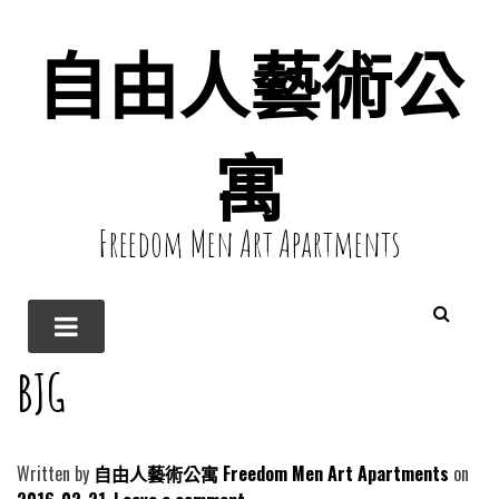
自由人藝術公
寓
Freedom Men Art Apartments
BJG
Written by
自由人藝術公寓 Freedom Men Art Apartments