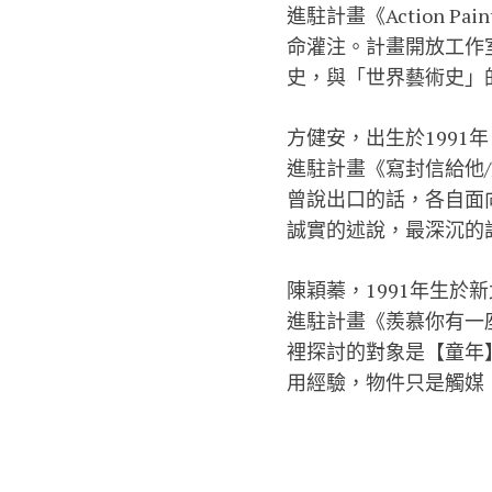
進駐計畫《Action P
命灌注。計畫開放工作
史，與「世界藝術史」
方健安，出生於1991
進駐計畫《寫封信給他/
曾說出口的話，各自面
誠實的述說，最深沉的
陳穎蓁，1991年生於
進駐計畫《羨慕你有一
裡探討的對象是
【童年
用經驗，物件只是觸媒