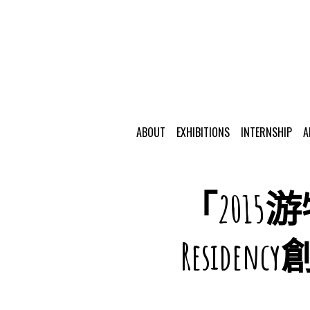
ABOUT
EXHIBITIONS
INTERNSHIP
A
「2015游
Reside