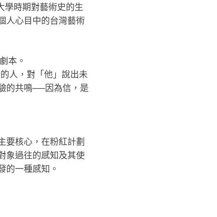
大學
時期對藝術史的生
個人心目中的台灣藝
術
劇本。
念的人
，對「他」說出未
驗的共鳴──因為信
，是
主要核心，在粉紅計劃
對象過往的感知及其使
發的一種感
知。