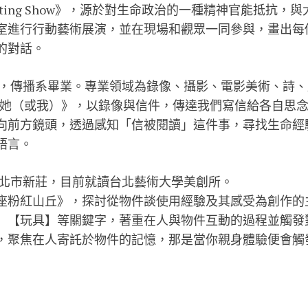
ainting Show》，源於對生命政治的一種精神官能抵抗，與
室進行行動藝術展
演，並在現場和觀眾一同參與，畫出每
的對話。
年，傳播系畢業。專業領域為錄像
、攝影、電影美術、詩、
她（或我）》，以錄像與信件，傳達我們寫信給各自思
向前方鏡頭，透過
感知「信被閱讀」這件事，尋找生命經
語言。
新北市新莊，目前就讀台北藝術大
學美創所。
座粉紅山丘》，探討從物件談使用經
驗及其感受為創作的
】【玩具】等關鍵字，著重在人與物件互動的過程並
觸發
，聚焦在
人寄託於物件的記憶，那是當你親身體驗便會觸