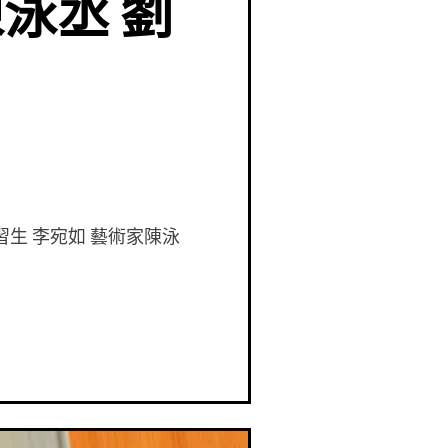
泳丞 劉
習生 李宛如 藝術家陳泳