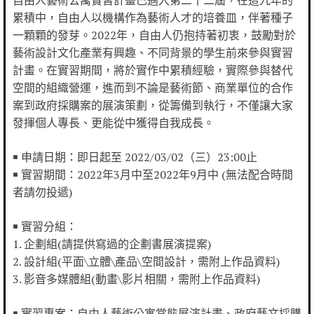
累積中，自由人以機構作為藝術人才的培養皿，伴著種子
一顆顆的發芽。2022年，自由人仍抱持著初衷，鼓勵對於
藝術設計文化產業有興趣、不同背景的學生前來參與實習
計畫。在實習期間，將於實作中累積經驗，實際參與替代
空間的組織營運，進而到不論是藝術節、商業單位的合作
案到政府採購案的展演策劃，從籌備到執行，不僅讓大家
發揮個人專長、更能從中獲得自我成長。
￭ 申請日期：即日起至 2022/03/02（三）23:00止
￭ 實習期間：2022年3月中至2022年9月中 (無法配合時間
者請勿投遞)
￭ 實習分組：
1. 企劃組(請提供寫過的企劃書展演提案)
2. 設計組(平面\立體\產品\空間設計，需附上作品資料)
3. 影音多媒體組(動畫\影片相關，需附上作品資料)
￭ 實習專案：自由人藝術公寓常態展演計畫、政府藝文採購