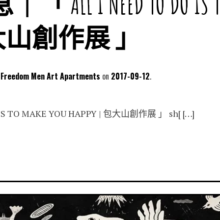
LL I NEED TO DO IS TO
 包大山創作展 」
dom Men Art Apartments
2017-09-12
 IS TO MAKE YOU HAPPY | 包大山創作展 」 sh[ […]