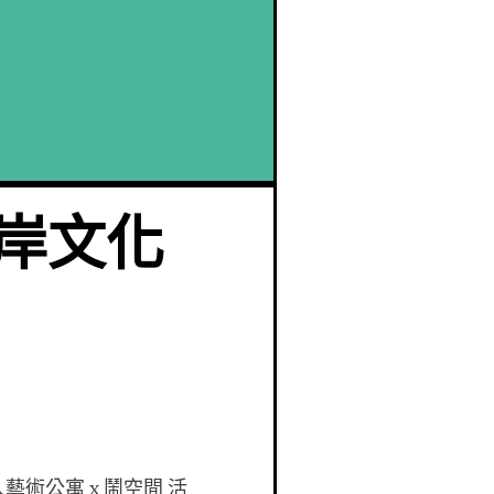
兩岸文化
】
藝術公寓 x 鬧空間 活