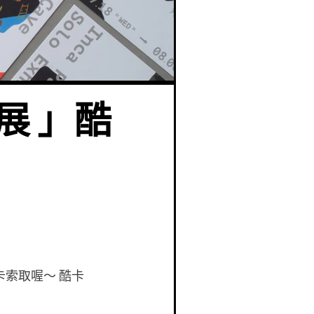
展 」酷
索取喔～ 酷卡