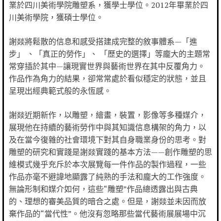
業於四川美術學院雕塑系，獲學士學位。2012年畢業於四
川美術學院，獲碩士學位。
謝燚將鬆散的信息和感受搭建成完整的敘事體系—「進
步」 、「真正的勞作」、 「歷史的選擇」等龐大的主題常
常穿插於其中—讓現實世界與藝術世界在其中反覆角力。
作品作為角力的結果，卻常常處於看似穩定的狀態，並且
呈現出經典範式般的永恆感。
謝燚近期新作，以雕塑，繪畫，裝置，影像等多種媒介，
展現他在持續的藝術勞作中與其知識信息構架的角力，以
及在當今復雜的社會環境下對其自身職業身份的思考。對
雕塑的研究和實踐是謝燚實踐的基本方法——創作雕塑的思
維模式幾乎充斥於本次展覽每一件作品的製作過程，一些
作品亦毫不避諱地顯露了純熟的手法和龐大的工作強度。
無論形制和媒介如何，這些“雕塑”作品總透露出與古典
的、理想的審美品質的暗合之處。但是，謝燚並未因而放
棄作品的“當代性”。他沒有忽略那些當代藝術展展場中沉