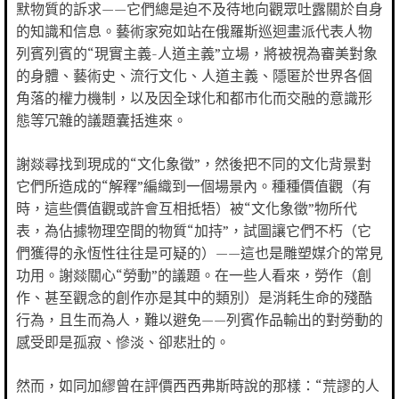
默物質的訴求——它們總是迫不及待地向觀眾吐露關於自身
的知識和信息。藝術家宛如站在俄羅斯巡迴畫派代表人物
列賓列賓的“現實主義-人道主義”立場，將被視為審美對象
的身體、藝術史、流行文化、人道主義、隱匿於世界各個
角落的權力機制，以及因全球化和都市化而交融的意識形
態等冗雜的議題囊括進來。
謝燚尋找到現成的“文化象徵”，然後把不同的文化背景對
它們所造成的“解釋”編織到一個場景內。種種價值觀（有
時，這些價值觀或許會互相抵牾）被“文化象徵”物所代
表，為佔據物理空間的物質“加持”，試圖讓它們不朽（它
們獲得的永恆性往往是可疑的）——這也是雕塑媒介的常見
功用。謝燚關心“勞動”的議題。在一些人看來，勞作（創
作、甚至觀念的創作亦是其中的類別）是消耗生命的殘酷
行為，且生而為人，難以避免——列賓作品輸出的對勞動的
感受即是孤寂、慘淡、卻悲壯的。
然而，如同加繆曾在評價西西弗斯時說的那樣：“荒謬的人