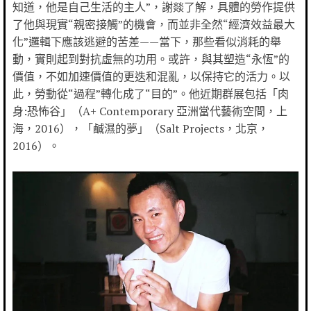
知道，他是自己生活的主人”，謝燚了解，具體的勞作提供
了他與現實“親密接觸”的機會，而並非全然“經濟效益最大
化”邏輯下應該逃避的苦差——當下，那些看似消耗的舉
動，實則起到對抗虛無的功用。或許，與其塑造“永恆”的
價值，不如加速價值的更迭和混亂，以保持它的活力。以
此，勞動從“過程”轉化成了“目的”。他近期群展包括「肉
身:恐怖谷」（A+ Contemporary 亞洲當代藝術空間，上
海，2016），「鹹濕的夢」（Salt Projects，北京，
2016）。