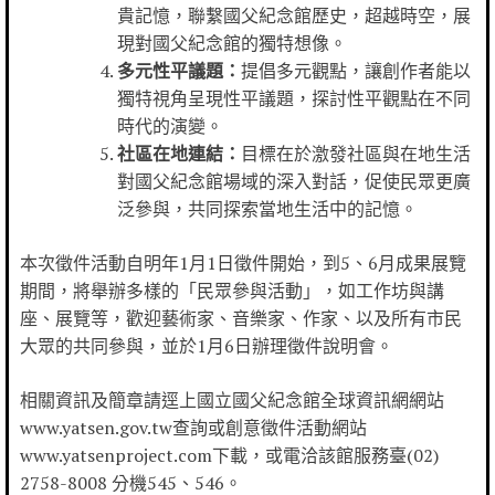
貴記憶，聯繫國父紀念館歷史，超越時空，展
現對國父紀念館的獨特想像。
多元性平議題：
提倡多元觀點，讓創作者能以
獨特視角呈現性平議題，探討性平觀點在不同
時代的演變。
社區在地連結：
目標在於激發社區與在地生活
對國父紀念館場域的深入對話，促使民眾更廣
泛參與，共同探索當地生活中的記憶。
本次徵件活動自明年1月1日徵件開始，到5、6月成果展覽
期間，將舉辦多樣的「民眾參與活動」，如工作坊與講
座、展覽等，歡迎藝術家、音樂家、作家、以及所有市民
大眾的共同參與，並於1月6日辦理徵件說明會。
相關資訊及簡章請逕上國立國父紀念館全球資訊網網站
www.yatsen.gov.tw查詢或創意徵件活動網站
www.yatsenproject.com下載，或電洽該館服務臺(02)
2758-8008 分機545、546。