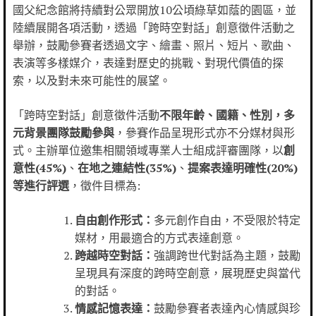
國父紀念館將持續對公眾開放10公頃綠草如蔭的園區，並
陸續展開各項活動，透過「跨時空對話」創意徵件活動之
舉辦，鼓勵參賽者透過文字、繪畫、照片、短片、歌曲、
表演等多樣媒介，表達對歷史的挑戰、對現代價值的探
索，以及對未來可能性的展望。
「跨時空對話」創意徵件活動
不限年齡、國籍、性別，多
元背景團隊鼓勵參與
，參賽作品呈現形式亦不分媒材與形
式。主辦單位邀集相關領域專業人士組成評審團隊，以
創
意性(45%)
、
在地之連結性(35%)
、
提案表達明確性(20%)
等進行評選
，徵件目標為:
自由創作形式：
多元創作自由，不受限於特定
媒材，用最適合的方式表達創意。
跨越時空對話：
強調跨世代對話為主題，鼓勵
呈現具有深度的跨時空創意，展現歷史與當代
的對話。
情感記憶表達：
鼓勵參賽者表達內心情感與珍