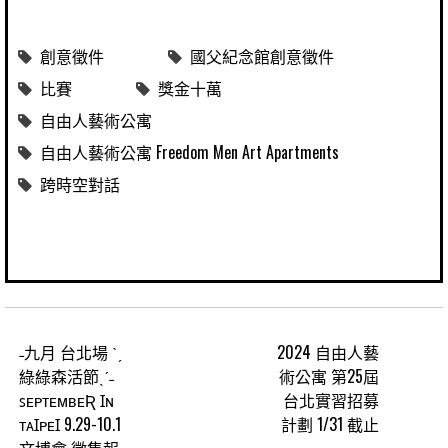
創意徵件
國父紀念館創意徵件
比賽
獎金十萬
自由人藝術公寓
自由人藝術公寓 Freedom Men Art Apartments
跨時空對話
˗九月 台北場 ˋˏ
2024 自由人藝
綠綠森活節ˎˊ˗
術公寓 第25屆
ꜱᴇᴘᴛᴇᴍʙᴇƦ Ɪɴ
台北實習招募
ᴛᴀꞮᴘᴇꞮ 9.29-10.1
計劃 1/31 截止
文博會 徵集報