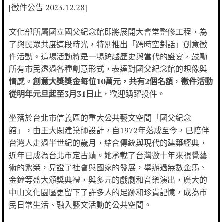
[徵件公告 2023.12.28]
文化部所屬國立國父紀念館即將展開大會堂整修工程，為
了與民眾共度這段時光，特別推出「跨時空對話」創意徵
件活動。這場活動將是一場跨越歷史與當代的盛宴，鼓勵
所有市民透過各種創意形式，表達對國父紀念館的想像與
情感。
創意大獎獎金每位10萬元，共有2個名額
，
徵件活動
從明年元旦起至3月31日止
，歡迎踴躍投件。
坐落於台北市信義區的重大公共藝文空間「國父紀念
館」，由王大閎建築師設計，自1972年落成至今，已陪伴
台灣人走過半世紀的歲月，結合傳統與現代的建築經典，
近年已成為台北市定古蹟。她承載了台灣數十年來視覺藝
術的繁榮，見證了社會與國家的發展，舉辦過無數金馬、
金鐘等盛大頒獎典禮，與多元的戲劇和音樂演出，廣大的
中山文化園區更留下了許多人的足跡和珍貴記憶，成為市
民日常生活、融入藝文活動的公共空間。